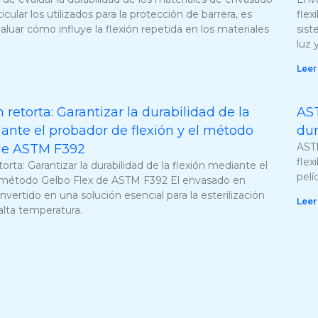
ticular los utilizados para la protección de barrera, es
flex
luar cómo influye la flexión repetida en los materiales
sist
luz 
Leer
retorta: Garantizar la durabilidad de la
AST
ante el probador de flexión y el método
dur
ASTM
de ASTM F392
flex
rta: Garantizar la durabilidad de la flexión mediante el
pelí
el método Gelbo Flex de ASTM F392 El envasado en
nvertido en una solución esencial para la esterilización
Leer
alta temperatura.