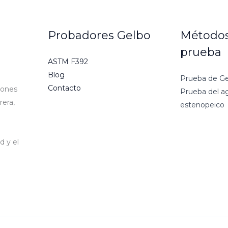
Probadores Gelbo
Métodos
prueba
ASTM F392
Blog
Prueba de G
Contacto
iones
Prueba del a
rera,
estenopeico
d y el