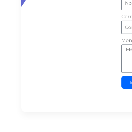
Corr
Men