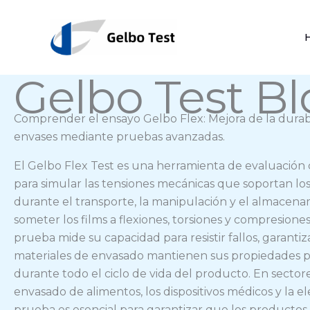
Ir
al
contenido
Gelbo Test B
Comprender el ensayo Gelbo Flex: Mejora de la durabi
envases mediante pruebas avanzadas.
El Gelbo Flex Test es una herramienta de evaluación c
para simular las tensiones mecánicas que soportan los
durante el transporte, la manipulación y el almacena
someter los films a flexiones, torsiones y compresiones
prueba mide su capacidad para resistir fallos, garanti
materiales de envasado mantienen sus propiedades p
durante todo el ciclo de vida del producto. En sector
envasado de alimentos, los dispositivos médicos y la el
prueba es esencial para garantizar que los product