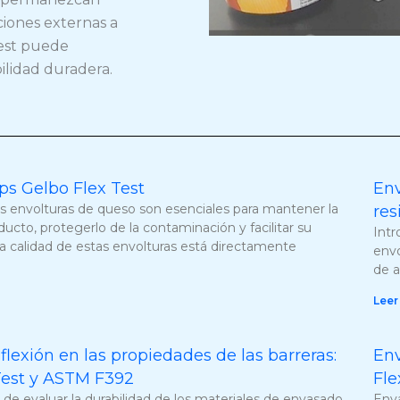
ciones externas a
Test puede
bilidad duradera.
s Gelbo Flex Test
Env
s envolturas de queso son esenciales para mantener la
res
ducto, protegerlo de la contaminación y facilitar su
Intr
a calidad de estas envolturas está directamente
envo
de a
Leer
 flexión en las propiedades de las barreras:
Env
Test y ASTM F392
Fle
 de evaluar la durabilidad de los materiales de envasado
Enva