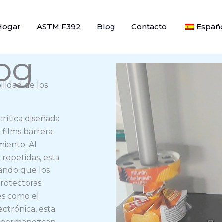
Hogar
ASTM F392
Blog
Contacto
Españ
log
lidad de los
rítica diseñada
 films barrera
miento. Al
 repetidas, esta
zando que los
rotectoras
es como el
ectrónica, esta
os permanezcan