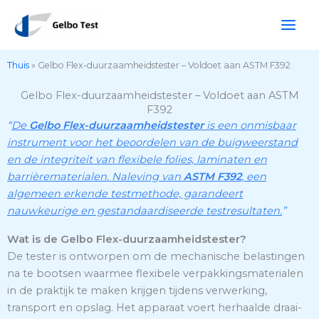
Ga
naar
de
inhoud
Thuis
»
Gelbo Flex-duurzaamheidstester – Voldoet aan ASTM F392
Gelbo Flex-duurzaamheidstester – Voldoet aan ASTM
F392
“
De
Gelbo Flex-duurzaamheidstester
is een onmisbaar
instrument voor het beoordelen van de buigweerstand
en de integriteit van flexibele folies, laminaten en
barrièrematerialen. Naleving van
ASTM F392
, een
algemeen erkende testmethode, garandeert
nauwkeurige en gestandaardiseerde testresultaten.
”
Wat is de Gelbo Flex-duurzaamheidstester?
De tester is ontworpen om de mechanische belastingen
na te bootsen waarmee flexibele verpakkingsmaterialen
in de praktijk te maken krijgen tijdens verwerking,
transport en opslag. Het apparaat voert herhaalde draai-