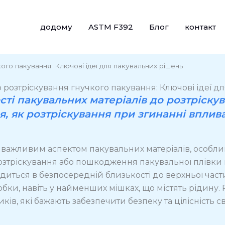
додому
ASTM F392
Блог
контакт
кого пакування: Ключові ідеї для пакувальних рішень
о розтріскування гнучкого пакування: Ключові ідеї 
ості пакувальних матеріалів до розтріску
я, як розтріскування при згинанні вплива
 є важливим аспектом пакувальних матеріалів, особл
озтріскування або пошкодження пакувальної плівки в
одиться в безпосередній близькості до верхньої час
обки, навіть у найменших мішках, що містять рідину.
в, які бажають забезпечити безпеку та цілісність с