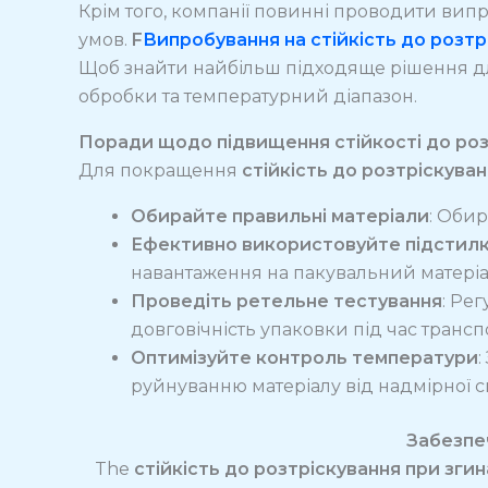
Крім того, компанії повинні проводити випр
умов.
F
Випробування на стійкість до розтр
Щоб знайти найбільш підходяще рішення дл
обробки та температурний діапазон.
Поради щодо підвищення стійкості до роз
Для покращення
стійкість до розтріскуван
Обирайте правильні матеріали
: Обир
Ефективно використовуйте підстил
навантаження на пакувальний матеріа
Проведіть ретельне тестування
: Ре
довговічність упаковки під час трансп
Оптимізуйте контроль температури
:
руйнуванню матеріалу від надмірної с
Забезпеч
The
стійкість до розтріскування при згин