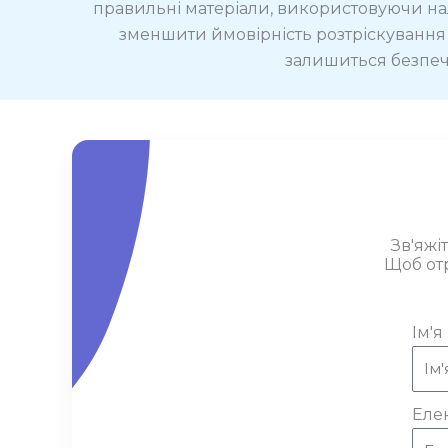
правильні матеріали, використовуючи нал
зменшити ймовірність розтріскування 
залишиться безпеч
Зв'яжі
Щоб отр
Ім'я
Еле