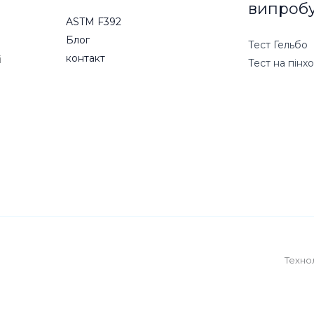
випроб
ASTM F392
Блог
Тест Гельбо
контакт
і
Тест на пінх
Технол