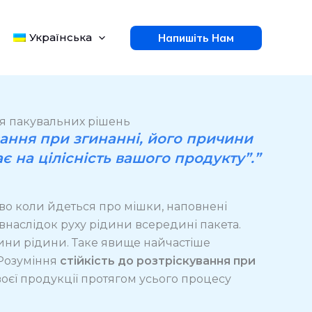
Українська
Напишіть Нам
для пакувальних рішень
вання при згинанні, його причини
є на цілісність вашого продукту”.”
иво коли йдеться про мішки, наповнені
наслідок руху рідини всередині пакета.
тини рідини. Таке явище найчастіше
 Розуміння
стійкість до розтріскування при
воєї продукції протягом усього процесу