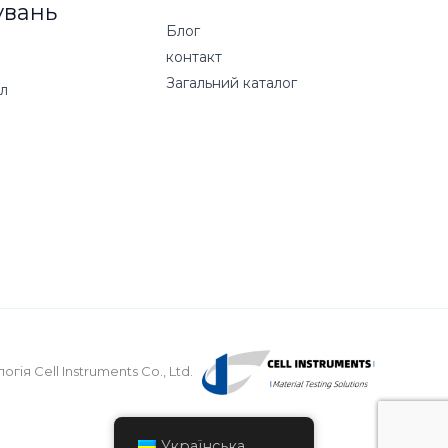
увань
Блог
контакт
Загальний каталог
ол
огія Cell Instruments Co., Ltd.
Українська