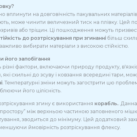
овку?
о вплинути на довговічність пакувальних матеріалів
ть, може чинити величезний тиск на плівку. Цей по
озривів або тріщин. Ці пошкодження можуть призвести
тійкість до розтріскування при згинанні
більш схиль
ажливо вибирати матеріали з високою стійкістю.
и його запобігання
 різні фактори, включаючи природу продукту, в'язкіс
 які схильні до зсуву і ковзання всередині тари, мо
і
. Температурні зміни можуть загострити цю пробле
блюючи його цілісність.
озтріскування згину є використання
корабль.
. Данн
простору” між верхньою частиною заповненого мішка
ування, зводиться до мінімуму. Цей додатковий зах
меншуючи ймовірність розтріскування флексу.