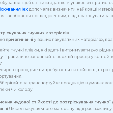
обування, щоб оцінити здатність упаковки протистоя
іскування lex
допомагає визначити найкращі матеріа
я запобігання пошкодженням, слід враховувати такі
тріскування гнучких матеріалів
ня при згинанні
у ваших пакувальних матеріалах, вра
айте гнучкі плівки, які здатні витримувати рух рідини
ку
: Правильно заповнюйте верхній простір у контейн
л.
гулярно проводьте випробування на стійкість до розт
ортування.
 Зберігайте та транспортуйте продукцію в умовах ко
пеки чи холоду.
ення чудової стійкості до розтріскування гнучкої
анні
Якість пакувального матеріалу відіграє важливу 