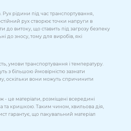
. Рух рідини під час транспортування,
стійний рух створює точки напруги в
 до витоку, що ставить під загрозу безпеку
ні до зносу, тому для виробів, які
ть, умови транспортування і температуру.
жуть з більшою ймовірністю зазнати
му, оскільки вони можуть спричинити
аж - це матеріали, розміщені всередині
 та кришкою. Таким чином, хвильова дія,
ист гарантує, що пакувальний матеріал