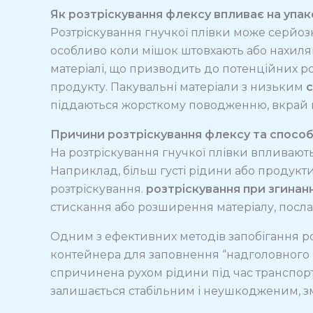
Як розтріскування флексу впливає на упак
Розтріскування гнучкої плівки може серйозн
особливо коли мішок штовхають або нахиляю
матеріалі, що призводить до потенційних р
продукту. Пакувальні матеріали з низьким
с
піддаються жорсткому поводженню, вкрай в
Причини розтріскування флексу та способ
На розтріскування гнучкої плівки впливають
Наприклад, більш густі рідини або продукти,
розтріскування.
розтріскування при згинанн
стискання або розширення матеріалу, посла
Одним з ефективних методів запобігання р
контейнера для заповнення “надголовного 
спричинена рухом рідини під час транспорт
залишається стабільним і неушкодженим, з