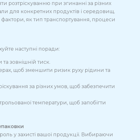
ти розтріскуванню при згинанні за різних
ли для конкретних продуктів і середовищ.
 фактори, як тип транспортування, процеси
хуйте наступні поради:
 та зовнішній тиск.
ерах, щоб зменшити ризик руху рідини та
ріскування за різних умов, щоб забезпечити
нтрольованої температури, щоб запобігти
 упаковки
роль у захисті вашої продукції. Вибираючи