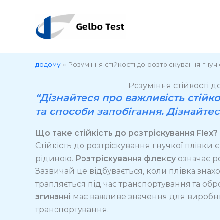
Перейти
до
вмісту
додому
»
Розуміння стійкості до розтріскування гнуч
Розуміння стійкості д
“Дізнайтеся про важливість стійк
та способи запобігання. Дізнайтес
Що таке стійкість до розтріскування Flex?
Стійкість до розтріскування гнучкої плівки
рідиною.
Розтріскування флексу
означає р
Зазвичай це відбувається, коли плівка знах
трапляється під час транспортування та обр
згинанні
має важливе значення для виробникі
транспортування.