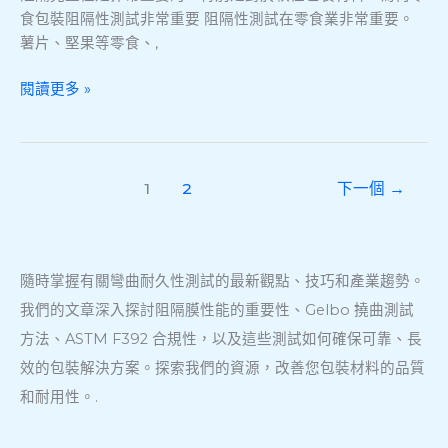
測
食包裝阻隔性測試非常重要 阻隔性測試在零食業非常重要。
試
薯片、堅果等零食、,
-
ASTM
閱讀更多 »
F392
柔
性
測
1
2
下一個
→
試
儀
隨時掌握有關彎曲耐久性測試的最新觀點、技巧和產業趨勢。
我們的文章深入探討阻隔膜性能的重要性、Gelbo 撓曲測試
方法、ASTM F392 合規性，以及這些測試如何確保可靠、長
效的包裝解決方案。探索我們的資源，改善您包裝材料的品質
和耐用性。.