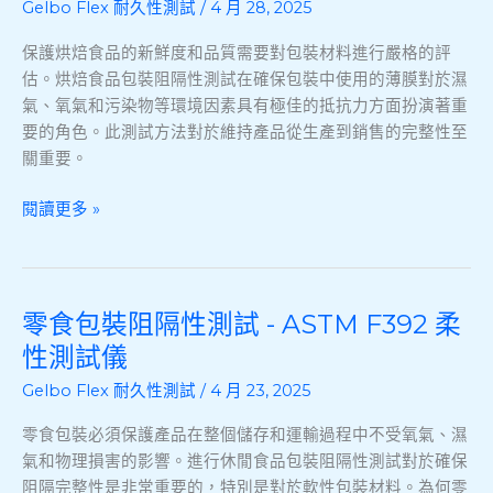
Gelbo Flex 耐久性測試
/
4 月 28, 2025
品
包
保護烘焙食品的新鮮度和品質需要對包裝材料進行嚴格的評
裝
估。烘焙食品包裝阻隔性測試在確保包裝中使用的薄膜對於濕
阻
氣、氧氣和污染物等環境因素具有極佳的抵抗力方面扮演著重
隔
要的角色。此測試方法對於維持產品從生產到銷售的完整性至
性
關重要。
測
試
閱讀更多 »
-
ASTM
F392
彎
零食包裝阻隔性測試 - ASTM F392 柔
零
曲
食
性測試儀
耐
包
久
Gelbo Flex 耐久性測試
/
4 月 23, 2025
裝
性
阻
零食包裝必須保護產品在整個儲存和運輸過程中不受氧氣、濕
隔
氣和物理損害的影響。進行休閒食品包裝阻隔性測試對於確保
性
阻隔完整性是非常重要的，特別是對於軟性包裝材料。為何零