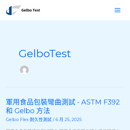
跳
搜
至
尋
內
容
GelboTest
軍用食品包裝彎曲測試 - ASTM F392
軍
用
和 Gelbo 方法
食
Gelbo Flex 耐久性測試
/
6 月 25, 2025
品
包