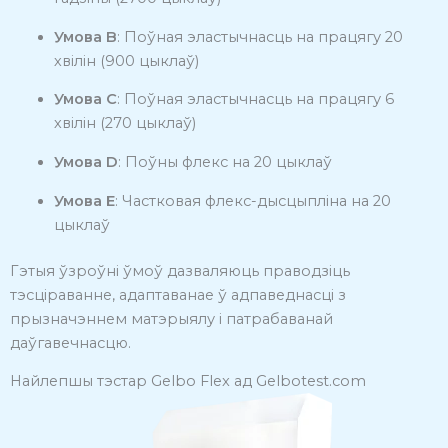
Умова B
:
Поўная эластычнасць на працягу 20
хвілін (900 цыклаў)
Умова C
:
Поўная эластычнасць на працягу 6
хвілін (270 цыклаў)
Умова D
:
Поўны флекс на 20 цыклаў
Умова E
:
Частковая флекс-дысцыпліна на 20
цыклаў
Гэтыя ўзроўні ўмоў дазваляюць праводзіць
тэсціраванне, адаптаванае ў адпаведнасці з
прызначэннем матэрыялу і патрабаванай
даўгавечнасцю.
​
Найлепшы тэстар Gelbo Flex ад Gelbotest.com