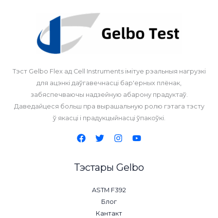
Тэст Gelbo Flex ад Cell Instruments імітуе рэальныя нагрузкі
для ацэнкі даўгавечнасці бар'ерных плёнак,
забяспечваючы надзейную абарону прадуктаў.
Даведайцеся больш пра вырашальную ролю гэтага тэсту
ў якасці і прадукцыйнасці ўпакоўкі.
Тэстары Gelbo
ASTM F392
Блог
Кантакт