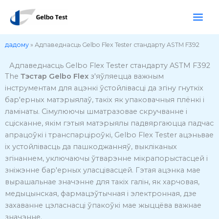
Перайсці
да
зместу
дадому
»
Адпаведнасць Gelbo Flex Tester стандарту ASTM F392
Адпаведнасць Gelbo Flex Tester стандарту ASTM F392
The
Тэстар Gelbo Flex
з'яўляецца важным
інструментам для ацэнкі ўстойлівасці да згіну гнуткіх
бар'ерных матэрыялаў, такіх як упаковачныя плёнкі і
ламінаты.
Сімулюючы шматразовае скручванне і
сцісканне, якім гэтыя матэрыялы падвяргаюцца падчас
апрацоўкі і транспарціроўкі, Gelbo Flex Tester ацэньвае
іх устойлівасць да пашкоджанняў, выкліканых
згінаннем, уключаючы ўтварэнне мікрапорыстасцей і
зніжэнне бар'ерных уласцівасцей.
Гэтая ацэнка мае
вырашальнае значэнне для такіх галін, як харчовая,
медыцынская, фармацэўтычная і электронная, дзе
захаванне цэласнасці ўпакоўкі мае жыццёва важнае
значэнне.