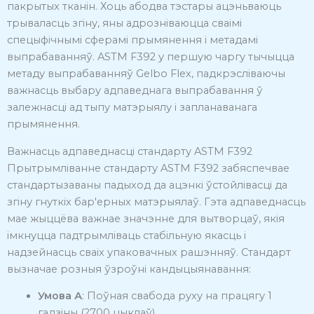
пакрытых тканін.
Хоць абодва тэстары ацэньваюць
трываласць згіну, яны адрозніваюцца сваімі
спецыфічнымі сферамі прымянення і метадамі
выпрабаванняў.
ASTM F392 у першую чаргу тычыцца
метаду выпрабаванняў Gelbo Flex, падкрэсліваючы
важнасць выбару адпаведнага выпрабавання ў
залежнасці ад тыпу матэрыялу і запланаванага
прымянення.
Важнасць адпаведнасці стандарту ASTM F392
Прытрымліванне стандарту ASTM F392 забяспечвае
стандартызаваны падыход да ацэнкі ўстойлівасці да
згіну гнуткіх бар'ерных матэрыялаў.
Гэта адпаведнасць
мае жыццёва важнае значэнне для вытворцаў, якія
імкнуцца падтрымліваць стабільную якасць і
надзейнасць сваіх упаковачных рашэнняў.
Стандарт
вызначае розныя ўзроўні кандыцыянавання:
Умова А
:
Поўная свабода руху на працягу 1
гадзіны (2700 цыклаў)