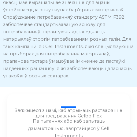
якасці мае вырашальнае значэнне для ацэнкі
ўстойлівасці да згіну гнуткіх бар'ерных матэрыялаў.
Спраўджанне патрабаванняў стандарту ASTM F392
забяспечвае стандартызаваную аснову для
выпрабаванняў, гарантуючы адпаведнасць
матэрыялаў строгім патрабаванням розных галін.
Для
такіх кампаній, як Cell Instruments, якія спецыялізуюцца
на прыборах для выпрабавання матэрыялаў,
прапанова тэстара ўмацоўвае імкненне да пастаўкі
надзейных рашэнняў, якія забяспечваюць цэласнасць
упакоўкі ў розных сектарах.
Звяжыцеся з намі, каб атрымаць растварэнне
для тэсціравання Gelbo Flex
Па пытаннях або каб запытаць
дэманстрацыю, звяртайцеся ў Cell
Instruments