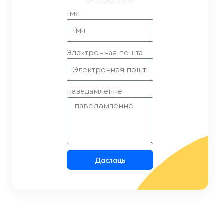
Імя
Электронная пошта
паведамленне
Даслаць