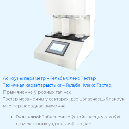
Асноўны параметр – Гельба Флекс Тэстар
Тэхнічная характарыстыка – Гельба Флекс Тэстар
Прымяненне ў розных галінах
Тэстар незаменны ў сектарах, дзе цэласнасць ўпакоўкі
мае першараднае значэнне:
Ежа і напоі
:
Забяспечвае ўстойлівасць упакоўкі
да механічных уздзеянняў падчас