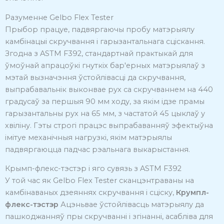
Разуменне Gelbo Flex Tester
Прыбор працуе, падвяргаючы пробу матэрыялу
камбінацыі скручвання і гарызантальнага сціскання.
Згодна з ASTM F392, стандартнай практыкай для
ўмоўнай апрацоўкі гнуткіх бар'ерных матэрыялаў з
мэтай вызначэння ўстойлівасці да скручвання,
выпрабавальнік выконвае рух са скручваннем на 440
градусаў за першыя 90 мм ходу, за якім ідзе прамы
гарызантальны рух на 65 мм, з частатой 45 цыклаў у
хвіліну.
Гэты строгі працэс выпрабаванняў эфектыўна
імітуе механічныя нагрузкі, якім матэрыялы
падвяргаюцца падчас рэальнага выкарыстання.
Крымп-флекс-тэстэр і яго сувязь з ASTM F392
У той час як Gelbo Flex Tester сканцэнтраваны на
камбінаваных дзеяннях скручвання і сціску,
Крумпл-
флекс-тэстэр
Ацэньвае ўстойлівасць матэрыялу да
пашкоджанняў пры скручванні і згінанні, асабліва для