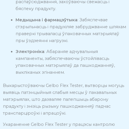
распаўсюджвання, захоўваючы свежасць і
бяспеку прадукту.
Медыцына і фармацэўтыка
:
Забяспечвае
стэрыльнасць і прадухіляе забруджванне шляхам
праверкі трываласці ўпаковачных матэрыялаў
пры ўздзеянні нагрузкі.
Электроніка
:
Абараняе адчувальныя
кампаненты, забяспечваючы ўстойлівасць
упаковачных матэрыялаў да пашкоджанняў,
выкліканых згінаннем.
Выкарыстоўваючы Gelbo Flex Tester, вытворцы могуць
выявіць патэнцыйныя слабыя месцы ў пакавальных
матэрыялах, што дазваляе палепшыць абарону
прадукту і знізіць рызыку пашкоджанняў падчас
транспарціроўкі і апрацоўкі.
Укараненне Gelbo Flex Tester у працэсы кантролю