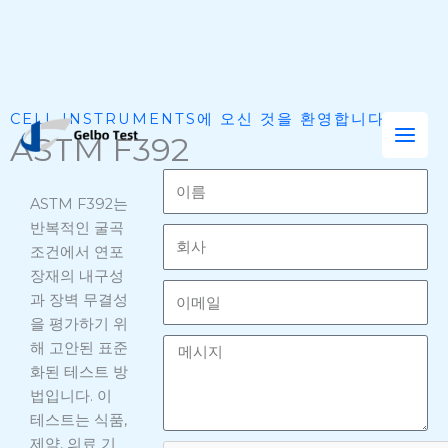
콘
CELL INSTRUMENTS에 오신 것을 환영합니다
텐
ASTM F392
츠
이
로
름
ASTM F392는
건
반복적인 굴곡
너
회
조건에서 연포
뛰
사
장재의 내구성
기
이
과 장벽 무결성
메
을 평가하기 위
일
메
해 고안된 표준
시
화된 테스트 방
지
법입니다. 이
테스트는 식품,
제약, 의료 기