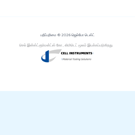
பதிப்புரிமை © 2026 ஜெல்போ டெஸ்ட்
செல் இன்ஸ்ட்ரூமென்ட்ஸ் கோ., லிமிடெட் மூலம் இயக்கப்படுகிறது.