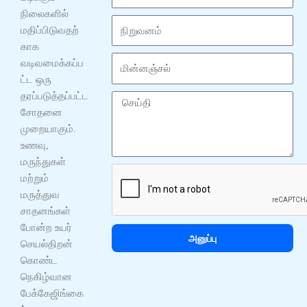
ய
நிலைகளில்
ர்
நி
மதிப்பிடுவதற்
று
காக
வ
மி
வடிவமைக்கப்ப
ன
ன்
ட்ட ஒரு
ம்
ன
தரப்படுத்தப்பட்ட
செ
ஞ்
சோதனை
ய்
ச
முறையாகும்.
தி
ல்
உணவு,
மருந்துகள்
மற்றும்
மருத்துவ
சாதனங்கள்
போன்ற உயர்
அனுப்பு
செயல்திறன்
கொண்ட
நெகிழ்வான
பேக்கேஜிங்கை