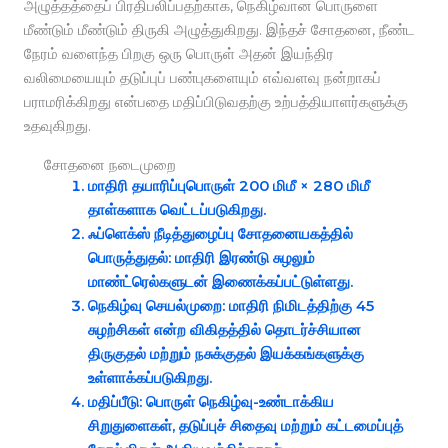
அழுத்தத்தைப் பிரதிபலிப்பதற்காக, நெகிழ்வான பொருளை
மீண்டும் மீண்டும் திருகி அழுத்துகிறது. இந்தச் சோதனை, நீண்ட
நேரம் வளைந்த பிறகு ஒரு பொருள் அதன் இயந்திர
வலிமையையும் தடுப்புப் பண்புகளையும் எவ்வளவு நன்றாகப்
பராமரிக்கிறது என்பதை மதிப்பிடுவதற்கு உற்பத்தியாளர்களுக்கு
உதவுகிறது.
சோதனை நடைமுறை
மாதிரி தயாரிப்பு
பொருள் 200 மிமீ × 280 மிமீ
தாள்களாக வெட்டப்படுகிறது.
ஃப்ளெக்ஸ் நீடித்துழைப்பு சோதனையகத்தில்
பொருத்துதல்
: மாதிரி இரண்டு சுழலும்
மாண்ட்ரெல்களுடன் இணைக்கப்பட்டுள்ளது.
நெகிழ்வு செயல்முறை
: மாதிரி நிமிடத்திற்கு 45
சுழற்சிகள் என்ற விகிதத்தில் தொடர்ச்சியான
திருகுதல் மற்றும் நசுக்குதல் இயக்கங்களுக்கு
உள்ளாக்கப்படுகிறது.
மதிப்பீடு
: பொருள் நெகிழ்வு-உண்டாக்கிய
சிறுதுளைகள், தடுப்புச் சிதைவு மற்றும் கட்டமைப்புத்