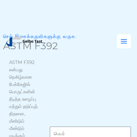
உள்ளடக்கத்திற்குச்
செல் இசைக்கருவிகளுக்கு வருக.
செல்
ASTM F392
ASTM F392
என்பது
நெகிழ்வான
பேக்கேஜிங்
பொருட்களின்
நீடித்த உழைப்பு
மற்றும் தடுப்புத்
திறனை,
மீண்டும்
மீண்டும்
பெ
மடிக்கும்