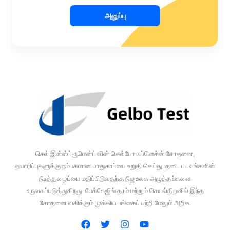
அனுப்பு
செல் இன்ஸ்ட்ரூமென்ட்ஸின் கெல்போ ஃப்ளெக்ஸ் சோதனை,
தயாரிப்புகளுக்கு நம்பகமான பாதுகாப்பை உறுதி செய்து, தடை படலங்களின்
நீடித்துழைப்பை மதிப்பிடுவதற்கு நிஜ உலக அழுத்தங்களை
உருவகப்படுத்துகிறது. பேக்கேஜிங் தரம் மற்றும் செயல்திறனில் இந்த
சோதனை வகிக்கும் முக்கிய பங்கைப் பற்றி மேலும் அறிக.