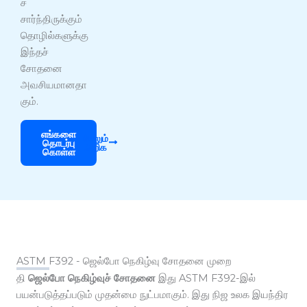
ச்
சார்ந்திருக்கும்
தொழில்களுக்கு
இந்தச்
சோதனை
அவசியமானதா
கும்.
எங்களை
மேலும்
தொடர்பு
அறிக
கொள்ள
ASTM F392 - ஜெல்போ நெகிழ்வு சோதனை முறை
தி
ஜெல்போ நெகிழ்வுச் சோதனை
இது ASTM F392-இல்
பயன்படுத்தப்படும் முதன்மை நுட்பமாகும். இது நிஜ உலக இயந்திர