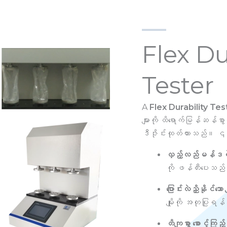
Flex Du
Tester
A
Flex Durability Tes
များကို ထိရောက်မြန်ဆန်စ
ဒီဇိုင်းထုတ်ထားသည်။ ၎င
လှည့်လည်မန်ဒရဲမ
ကို ဖန်တီးပေးသည်
ပြောင်းလဲညှိနိုင်သေ
မျိုးကို အတုပြုရန
တိကျစွာ စောင့်ကြည့်