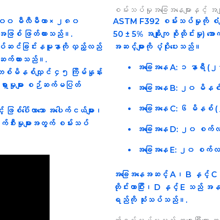
စမ်းသပ်မှုအခြေအနေများနှင့် အမျိုး
၂၀၀ မီလီမီတာ × ၂၈၀
ASTM F392 စမ်းသပ်မှုကို စံချ
ားအဖြစ် ဖြတ်ထားသည်။.
50 ± 5% အချိုးကျ စိုထိုင်းမှု) အောက
ပ်ဆင်ခြင်း
နမူနာကို လှည့်လည်
အဆင့်များကို ပံ့ပိုးပေးသည်။
တ်ဆက်ထားသည်။.
အခြေအနေ A:
၁ နာရီ (
တစ်မိနစ်လျှင် ၄၅ ကြိမ်နှုန်း
ပ်ရှားမှုများ စဉ်ဆက်မပြတ်
အခြေအနေ B:
၂၀ မိနစ်
အခြေအနေ C:
၆ မိနစ် 
င့် ဖြစ်ပေါ်လာသော အပေါက်ငယ်များ၊
ပျက်စီးမှုများအတွက် စမ်းသပ်
အခြေအနေ D:
၂၀ စက်လ
အခြေအနေ E:
၂၀ စက်လည် (အ
အခြေအနေအဆင့် A၊ B နှင့် C သည
တိုင်းတာပြီး၊ D နှင့် E သည် အနည်
ရည်ကို သုံးသပ်သည်။.