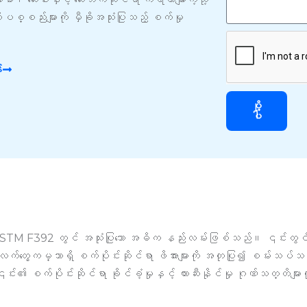
ဆေ့
စ္စည်းများကို မှီခိုအသုံးပြုသည့် စက်မှု
ခ်ျ
်
ပို့
ပါ
M F392 တွင် အသုံးပြုသော အဓိက နည်းလမ်းဖြစ်သည်။ ၎င်းတွင် ပလပ
ြင့် လက်တွေ့ကမ္ဘာရှိ စက်ပိုင်းဆိုင်ရာ ဖိအားများကို အတုပြု၍ စမ်း
း၏ စက်ပိုင်းဆိုင်ရာ ခိုင်ခံ့မှုနှင့် တားဆီးနိုင်မှု ဂုဏ်သတ္တိများ