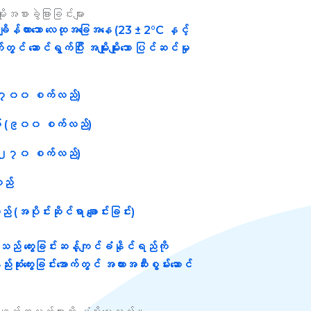
အစားခွဲခြားခြင်းများ
ိန်ထားသော လေထုအခြေအနေ (23 ± 2°C နှင့်
်တွင် ဆောင်ရွက်ပြီး အမျိုးမျိုးသော ပြင်ဆင်မှု
၂၇၀၀ စက်လည်)
 (၉၀၀ စက်လည်)
(၂၇၀ စက်လည်)
ည်
ပိုင်းဆိုင်ရာ ချောင်းခြင်း)
် ကွေးခြင်းဆန့်ကျင်ခံနိုင်ရည်ကို
းဆုံးကွေးခြင်းအောက်တွင် အတားအဆီးစွမ်းဆောင်