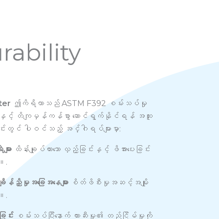
rability
ter
ဤကိရိယာသည် ASTM F392 စမ်းသပ်မှု
ွာနှင့် တိကျမှန်ကန်စွာ ဆောင်ရွက်နိုင်ရန် အထူး
်းတွင် ပါဝင်သည့် အင်္ဂါရပ်များမှာ:
ျား
ထိန်းချုပ်ထားသော လှည့်ခြင်းနှင့် ဖိအားပေးခြင်း
။.
ာ ချိန်ညှိမှုအခြေအနေများ
စိတ်ဖိစီးမှုအဆင့်အမျိုး
်။.
ခြင်း
စမ်းသပ်ပြီးနောက် တားဆီးမှု၏ တည်ငြိမ်မှုကို