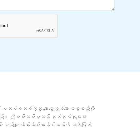
်စတစ်ကဲ့သို့ ချောမွေ့လွယ်သော ပစ္စည်းကို
သပ်သည်။ ဤစမ်းသပ်မှုသည် ထုတ်လုပ်သူများအား
ကို မည်မျှ ထိန်းသိမ်းထားနိုင်သည်ကို အကဲဖြတ်