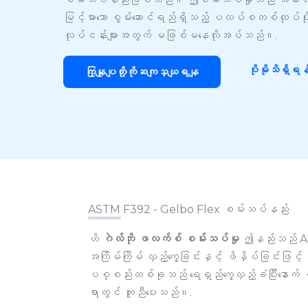
မြင့်မားသော စွမ်းဆောင်ရည်ရှိသည့် ပလပ်စတစ်ထုပ်ပိုးပ
လုပ်ငန်းများအတွက် မဖြစ်မနေလိုအပ်သည်။.
ပိုမိုသိရှိရန
ကြှနျုပျတို့ကိုဆကျသှယျရနျ
ASTM F392 - Gelbo Flex စမ်းသပ်နည်း
ဟိ
ဂဲလ်ဘို ဖလက်စ် စမ်းသပ်မှု
ဤနည်းသည် AST
အကြိမ်ကြိမ် လှည့်ကွေ့ခြင်းနှင့် ဖိနှိပ်ခြင်းဖ
ပစ္စည်းတစ်ခုသည် ရေရှည်ကွေ့လှည့်ခံပြီးနောက် ၎င်
ရာတွင် ကူညီပေးသည်။.