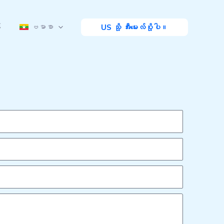
်
ဗမာစာ
US သို့ အီးမေးလ်ပို့ပါ။