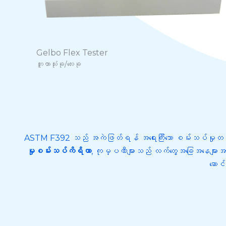
Gelbo Flex Tester
ဘူတာသုံးခု/လေးခု
ASTM F392 သည် အကဲဖြတ်ရန် အရေးကြီးသော စမ်းသပ်မှု
မှုစမ်းသပ်ကိရိယာ
, ကုမ္ပဏီများသည် လက်တွေ့အခြေအနေများအတ
ဆောင်