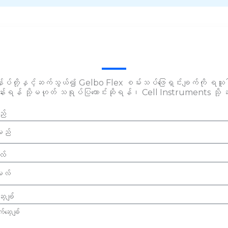
န်ုပ်တို့နှင့်ဆက်သွယ်၍ Gelbo Flex စမ်းသပ်ဖြေရှင်းချက်ကို ရယ
ြန်းရန် သို့မဟုတ် သရုပ်ပြတောင်းဆိုရန်၊ Cell Instruments သို
်
လ်
့ခ်ျ