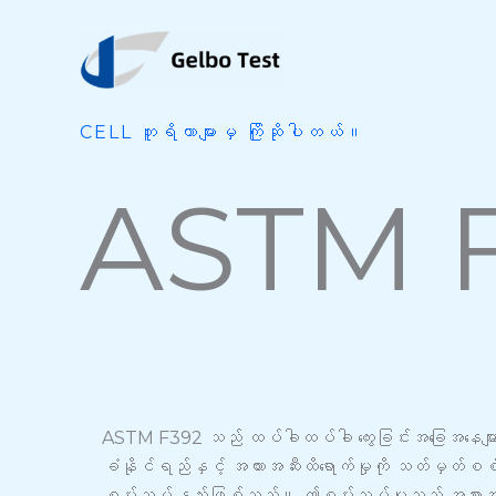
အကြောင်းအရာ
သို့
ကျော်သွား
ပါ။
CELL တူရိယာများမှ ကြိုဆိုပါတယ်။
ASTM 
ASTM F392 သည် ထပ်ခါထပ်ခါ ကွေးခြင်းအခြေအနေမျာ
ခံနိုင်ရည်နှင့် အတားအဆီးထိရောက်မှုကို သတ်မှတ်စစ်
စမ်းသပ်နည်းဖြစ်သည်။ ဤစမ်းသပ်မှုသည် အစားအစာ၊ ဆေ