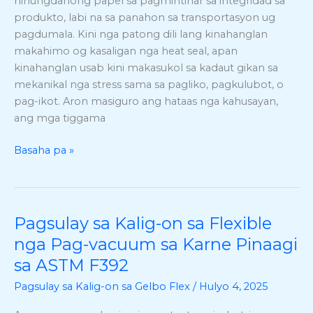
hinungdanong papel sa pagmintinar sa integridad sa
Gelbo
produkto, labi na sa panahon sa transportasyon ug
nga
pagdumala. Kini nga patong dili lang kinahanglan
Pagsulay
makahimo og kasaligan nga heat seal, apan
ug
kinahanglan usab kini makasukol sa kadaut gikan sa
Pagpasabot
mekanikal nga stress sama sa pagliko, pagkulubot, o
sa
pag-ikot. Aron masiguro ang hataas nga kahusayan,
ASTM
ang mga tiggama
F392
Basaha pa »
Pagsulay sa Kalig-on sa Flexible
Pagsulay
sa
nga Pag-vacuum sa Karne Pinaagi
Kalig-
sa ASTM F392
on
Pagsulay sa Kalig-on sa Gelbo Flex
/
Hulyo 4, 2025
sa
Flexible