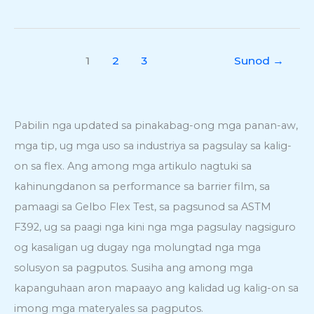
1
2
3
Sunod
→
Pabilin nga updated sa pinakabag-ong mga panan-aw,
mga tip, ug mga uso sa industriya sa pagsulay sa kalig-
on sa flex. Ang among mga artikulo nagtuki sa
kahinungdanon sa performance sa barrier film, sa
pamaagi sa Gelbo Flex Test, sa pagsunod sa ASTM
F392, ug sa paagi nga kini nga mga pagsulay nagsiguro
og kasaligan ug dugay nga molungtad nga mga
solusyon sa pagputos. Susiha ang among mga
kapanguhaan aron mapaayo ang kalidad ug kalig-on sa
imong mga materyales sa pagputos.