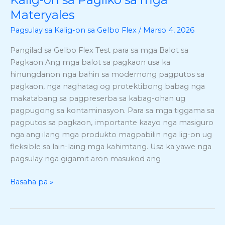
Flex
Materyales
sa
mga
Pagsulay sa Kalig-on sa Gelbo Flex
/
Marso 4, 2026
Balot
Pangilad sa Gelbo Flex Test para sa mga Balot sa
sa
Pagkaon Ang mga balot sa pagkaon usa ka
Pagkaon:
hinungdanon nga bahin sa modernong pagputos sa
Pagsukod
pagkaon, nga naghatag og protektibong babag nga
sa
makatabang sa pagpreserba sa kabag-ohan ug
Kalig-
pagpugong sa kontaminasyon. Para sa mga tiggama sa
on
pagputos sa pagkaon, importante kaayo nga masiguro
sa
nga ang ilang mga produkto magpabilin nga lig-on ug
Pagliko
fleksible sa lain-laing mga kahimtang. Usa ka yawe nga
sa
pagsulay nga gigamit aron masukod ang
mga
Materyales
Basaha pa »