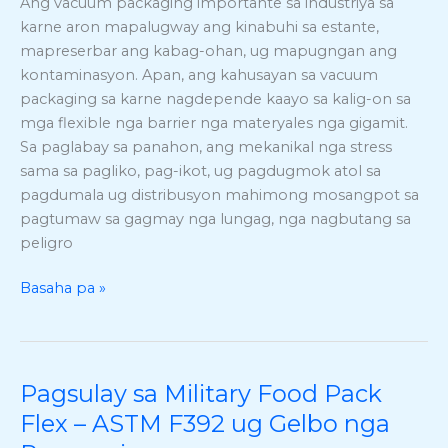
Ang vacuum packaging importante sa industriya sa
nga
karne aron mapalugway ang kinabuhi sa estante,
Pag-
mapreserbar ang kabag-ohan, ug mapugngan ang
vacuum
kontaminasyon. Apan, ang kahusayan sa vacuum
sa
packaging sa karne nagdepende kaayo sa kalig-on sa
Karne
mga flexible nga barrier nga materyales nga gigamit.
Pinaagi
Sa paglabay sa panahon, ang mekanikal nga stress
sa
sama sa pagliko, pag-ikot, ug pagdugmok atol sa
ASTM
pagdumala ug distribusyon mahimong mosangpot sa
F392
pagtumaw sa gagmay nga lungag, nga nagbutang sa
peligro
Basaha pa »
Pagsulay sa Military Food Pack
Pagsulay
sa
Flex – ASTM F392 ug Gelbo nga
Military