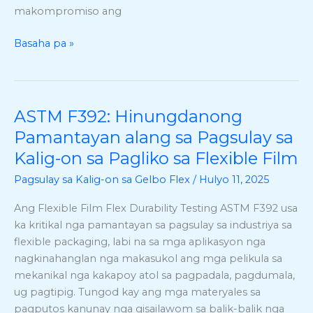
makompromiso ang
Flex
nga
Basaha pa »
Pamaagi
ASTM F392: Hinungdanong
ASTM
F392:
Pamantayan alang sa Pagsulay sa
Hinungdanong
Kalig-on sa Pagliko sa Flexible Film
Pamantayan
Pagsulay sa Kalig-on sa Gelbo Flex
/
Hulyo 11, 2025
alang
sa
Ang Flexible Film Flex Durability Testing ASTM F392 usa
Pagsulay
ka kritikal nga pamantayan sa pagsulay sa industriya sa
sa
flexible packaging, labi na sa mga aplikasyon nga
Kalig-
nagkinahanglan nga makasukol ang mga pelikula sa
on
mekanikal nga kakapoy atol sa pagpadala, pagdumala,
sa
ug pagtipig. Tungod kay ang mga materyales sa
Pagliko
pagputos kanunay nga gisailawom sa balik-balik nga