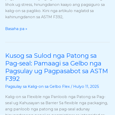
sa
lihok ug stress, hinungdanon kaayo ang pagsiguro sa
Flexible
kalig-on sa pagliko. Kini nga artikulo naglatid sa
Film
kahinungdanon sa ASTM F392,
Basaha pa »
Kusog sa Sulod nga Patong sa
Kusog
sa
Pag-seal: Pamaagi sa Gelbo nga
Sulod
Pagsulay ug Pagpasabot sa ASTM
nga
F392
Patong
sa
Pagsulay sa Kalig-on sa Gelbo Flex
/
Hulyo 11, 2025
Pag-
Kalig-on sa Flexible nga Panloob nga Patong sa Pag-
seal:
seal ug Kahusayan sa Barrier Sa flexible nga packaging,
Pamaagi
ang panloob nga patong sa pag-seal adunay
sa