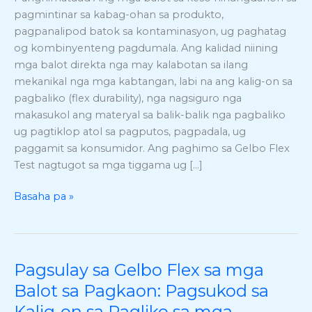
mga
pagmintinar sa kabag-ohan sa produkto,
Balot
pagpanalipod batok sa kontaminasyon, ug paghatag
sa
og kombinyenteng pagdumala. Ang kalidad niining
Keso
mga balot direkta nga may kalabotan sa ilang
mekanikal nga mga kabtangan, labi na ang kalig-on sa
pagbaliko (flex durability), nga nagsiguro nga
makasukol ang materyal sa balik-balik nga pagbaliko
ug pagtiklop atol sa pagputos, pagpadala, ug
paggamit sa konsumidor. Ang paghimo sa Gelbo Flex
Test nagtugot sa mga tiggama ug […]
Basaha pa »
Pagsulay sa Gelbo Flex sa mga
Pagsulay
sa
Balot sa Pagkaon: Pagsukod sa
Gelbo
Kalig-on sa Pagliko sa mga