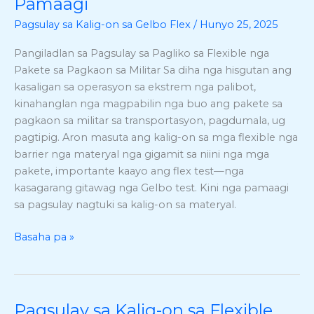
Pamaagi
Food
Pagsulay sa Kalig-on sa Gelbo Flex
/
Hunyo 25, 2025
Pack
Flex
Pangiladlan sa Pagsulay sa Pagliko sa Flexible nga
–
Pakete sa Pagkaon sa Militar Sa diha nga hisgutan ang
ASTM
kasaligan sa operasyon sa ekstrem nga palibot,
F392
kinahanglan nga magpabilin nga buo ang pakete sa
ug
pagkaon sa militar sa transportasyon, pagdumala, ug
Gelbo
pagtipig. Aron masuta ang kalig-on sa mga flexible nga
nga
barrier nga materyal nga gigamit sa niini nga mga
Pamaagi
pakete, importante kaayo ang flex test—nga
kasagarang gitawag nga Gelbo test. Kini nga pamaagi
sa pagsulay nagtuki sa kalig-on sa materyal.
Basaha pa »
Pagsulay sa Kalig-on sa Flexible
Pagsulay