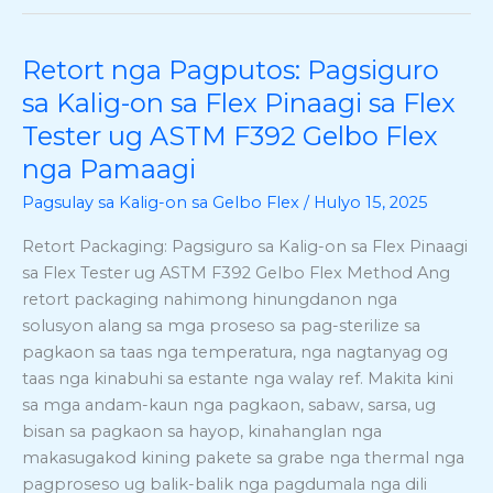
Retort nga Pagputos: Pagsiguro
Retort
nga
sa Kalig-on sa Flex Pinaagi sa Flex
Pagputos:
Tester ug ASTM F392 Gelbo Flex
Pagsiguro
nga Pamaagi
sa
Kalig-
Pagsulay sa Kalig-on sa Gelbo Flex
/
Hulyo 15, 2025
on
Retort Packaging: Pagsiguro sa Kalig-on sa Flex Pinaagi
sa
sa Flex Tester ug ASTM F392 Gelbo Flex Method Ang
Flex
retort packaging nahimong hinungdanon nga
Pinaagi
solusyon alang sa mga proseso sa pag-sterilize sa
sa
pagkaon sa taas nga temperatura, nga nagtanyag og
Flex
taas nga kinabuhi sa estante nga walay ref. Makita kini
Tester
sa mga andam-kaun nga pagkaon, sabaw, sarsa, ug
ug
bisan sa pagkaon sa hayop, kinahanglan nga
ASTM
makasugakod kining pakete sa grabe nga thermal nga
F392
pagproseso ug balik-balik nga pagdumala nga dili
Gelbo