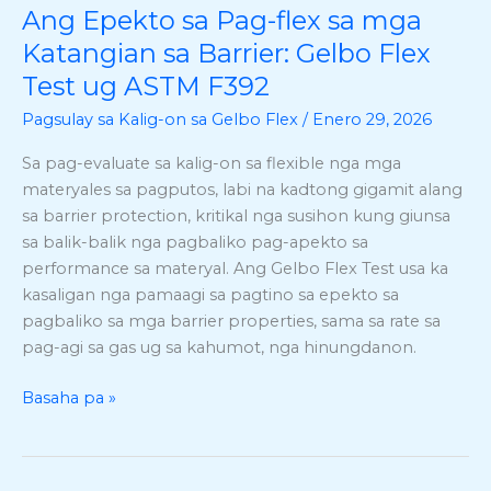
Ang Epekto sa Pag-flex sa mga
Ang
Epekto
Katangian sa Barrier: Gelbo Flex
sa
Test ug ASTM F392
Pag-
Pagsulay sa Kalig-on sa Gelbo Flex
/
Enero 29, 2026
flex
sa
Sa pag-evaluate sa kalig-on sa flexible nga mga
mga
materyales sa pagputos, labi na kadtong gigamit alang
Katangian
sa barrier protection, kritikal nga susihon kung giunsa
sa
sa balik-balik nga pagbaliko pag-apekto sa
Barrier:
performance sa materyal. Ang Gelbo Flex Test usa ka
Gelbo
kasaligan nga pamaagi sa pagtino sa epekto sa
Flex
pagbaliko sa mga barrier properties, sama sa rate sa
Test
pag-agi sa gas ug sa kahumot, nga hinungdanon.
ug
ASTM
Basaha pa »
F392