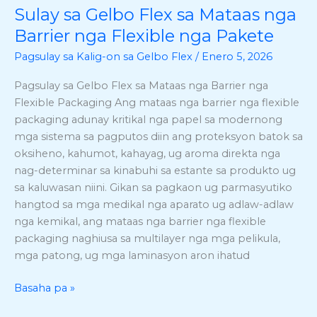
Sulay sa Gelbo Flex sa Mataas nga
Sulay
sa
Barrier nga Flexible nga Pakete
Gelbo
Pagsulay sa Kalig-on sa Gelbo Flex
/
Enero 5, 2026
Flex
sa
Pagsulay sa Gelbo Flex sa Mataas nga Barrier nga
Mataas
Flexible Packaging Ang mataas nga barrier nga flexible
nga
packaging adunay kritikal nga papel sa modernong
Barrier
mga sistema sa pagputos diin ang proteksyon batok sa
nga
oksiheno, kahumot, kahayag, ug aroma direkta nga
Flexible
nag-determinar sa kinabuhi sa estante sa produkto ug
nga
sa kaluwasan niini. Gikan sa pagkaon ug parmasyutiko
Pakete
hangtod sa mga medikal nga aparato ug adlaw-adlaw
nga kemikal, ang mataas nga barrier nga flexible
packaging naghiusa sa multilayer nga mga pelikula,
mga patong, ug mga laminasyon aron ihatud
Basaha pa »