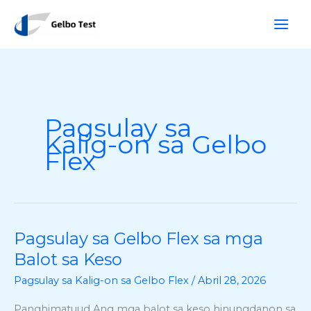
Laktaw
M
sa
a
sulod
n
g
i
t
Pagsulay sa
a
Kalig-on sa Gelbo
Flex
Pagsulay sa Gelbo Flex sa mga
Pagsulay
sa
Balot sa Keso
Gelbo
Pagsulay sa Kalig-on sa Gelbo Flex
/
Abril 28, 2026
Flex
sa
Panghimatuud Ang mga balot sa keso hinungdanon sa