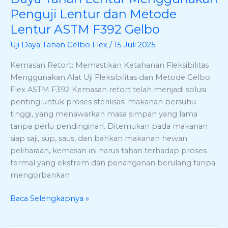
Memastikan
Penguji Lentur dan Metode
Daya
Lentur ASTM F392 Gelbo
Tahan
Lentur
Uji Daya Tahan Gelbo Flex
/
15 Juli 2025
Menggunakan
Kemasan Retort: Memastikan Ketahanan Fleksibilitas
Penguji
Menggunakan Alat Uji Fleksibilitas dan Metode Gelbo
Lentur
Flex ASTM F392 Kemasan retort telah menjadi solusi
dan
penting untuk proses sterilisasi makanan bersuhu
Metode
tinggi, yang menawarkan masa simpan yang lama
Lentur
tanpa perlu pendinginan. Ditemukan pada makanan
ASTM
siap saji, sup, saus, dan bahkan makanan hewan
F392
peliharaan, kemasan ini harus tahan terhadap proses
Gelbo
termal yang ekstrem dan penanganan berulang tanpa
mengorbankan
Baca Selengkapnya »