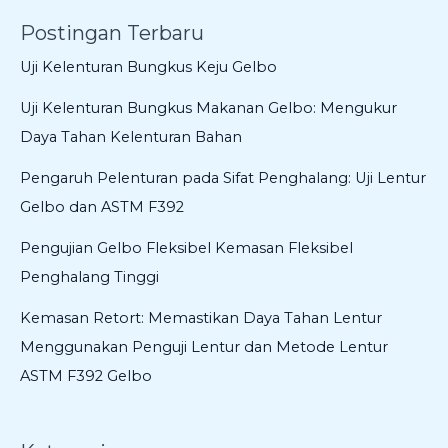
Postingan Terbaru
Uji Kelenturan Bungkus Keju Gelbo
Uji Kelenturan Bungkus Makanan Gelbo: Mengukur
Daya Tahan Kelenturan Bahan
Pengaruh Pelenturan pada Sifat Penghalang: Uji Lentur
Gelbo dan ASTM F392
Pengujian Gelbo Fleksibel Kemasan Fleksibel
Penghalang Tinggi
Kemasan Retort: Memastikan Daya Tahan Lentur
Menggunakan Penguji Lentur dan Metode Lentur
ASTM F392 Gelbo