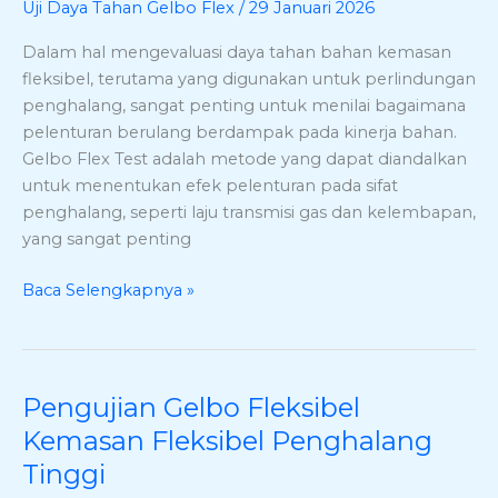
Uji Daya Tahan Gelbo Flex
/
29 Januari 2026
Penghalang:
Uji
Dalam hal mengevaluasi daya tahan bahan kemasan
Lentur
fleksibel, terutama yang digunakan untuk perlindungan
Gelbo
penghalang, sangat penting untuk menilai bagaimana
dan
pelenturan berulang berdampak pada kinerja bahan.
ASTM
Gelbo Flex Test adalah metode yang dapat diandalkan
F392
untuk menentukan efek pelenturan pada sifat
penghalang, seperti laju transmisi gas dan kelembapan,
yang sangat penting
Baca Selengkapnya »
Pengujian Gelbo Fleksibel
Pengujian
Gelbo
Kemasan Fleksibel Penghalang
Fleksibel
Tinggi
Kemasan