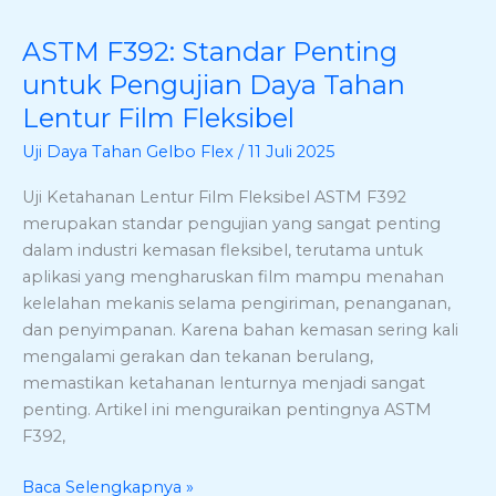
ASTM F392: Standar Penting
ASTM
F392:
untuk Pengujian Daya Tahan
Standar
Lentur Film Fleksibel
Penting
Uji Daya Tahan Gelbo Flex
/
11 Juli 2025
untuk
Pengujian
Uji Ketahanan Lentur Film Fleksibel ASTM F392
Daya
merupakan standar pengujian yang sangat penting
Tahan
dalam industri kemasan fleksibel, terutama untuk
Lentur
aplikasi yang mengharuskan film mampu menahan
Film
kelelahan mekanis selama pengiriman, penanganan,
Fleksibel
dan penyimpanan. Karena bahan kemasan sering kali
mengalami gerakan dan tekanan berulang,
memastikan ketahanan lenturnya menjadi sangat
penting. Artikel ini menguraikan pentingnya ASTM
F392,
Baca Selengkapnya »