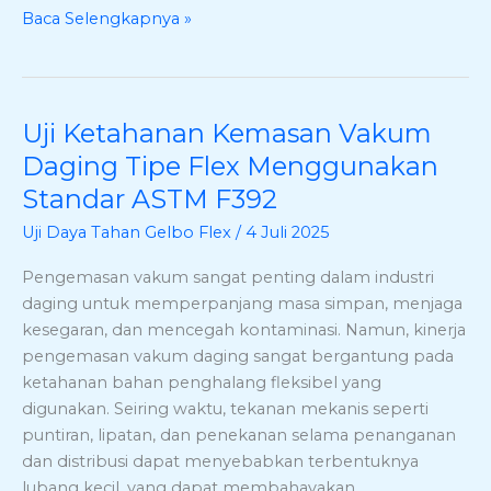
Baca Selengkapnya »
Uji Ketahanan Kemasan Vakum
Uji
Ketahanan
Daging Tipe Flex Menggunakan
Kemasan
Standar ASTM F392
Vakum
Uji Daya Tahan Gelbo Flex
/
4 Juli 2025
Daging
Tipe
Pengemasan vakum sangat penting dalam industri
Flex
daging untuk memperpanjang masa simpan, menjaga
Menggunakan
kesegaran, dan mencegah kontaminasi. Namun, kinerja
Standar
pengemasan vakum daging sangat bergantung pada
ASTM
ketahanan bahan penghalang fleksibel yang
F392
digunakan. Seiring waktu, tekanan mekanis seperti
puntiran, lipatan, dan penekanan selama penanganan
dan distribusi dapat menyebabkan terbentuknya
lubang kecil, yang dapat membahayakan