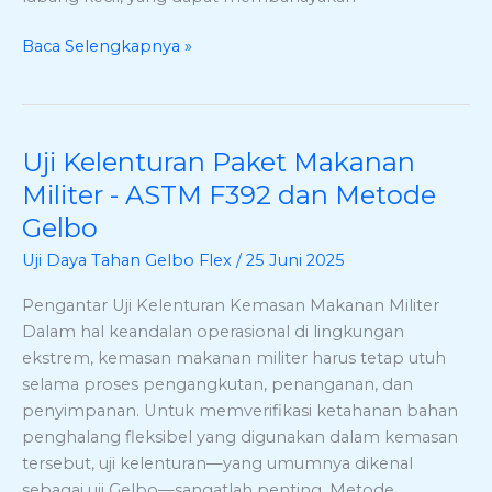
Baca Selengkapnya »
Uji Kelenturan Paket Makanan
Uji
Kelenturan
Militer - ASTM F392 dan Metode
Paket
Gelbo
Makanan
Uji Daya Tahan Gelbo Flex
/
25 Juni 2025
Militer
-
Pengantar Uji Kelenturan Kemasan Makanan Militer
ASTM
Dalam hal keandalan operasional di lingkungan
F392
ekstrem, kemasan makanan militer harus tetap utuh
dan
selama proses pengangkutan, penanganan, dan
Metode
penyimpanan. Untuk memverifikasi ketahanan bahan
Gelbo
penghalang fleksibel yang digunakan dalam kemasan
tersebut, uji kelenturan—yang umumnya dikenal
sebagai uji Gelbo—sangatlah penting. Metode