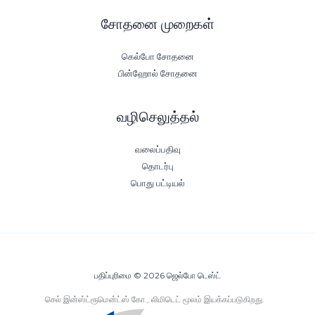
சோதனை முறைகள்
கெல்போ சோதனை
பின்ஹோல் சோதனை
வழிசெலுத்தல்
வலைப்பதிவு
தொடர்பு
பொது பட்டியல்
பதிப்புரிமை © 2026 ஜெல்போ டெஸ்ட்
செல் இன்ஸ்ட்ரூமென்ட்ஸ் கோ., லிமிடெட் மூலம் இயக்கப்படுகிறது.