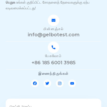
பெறுக
உங்கள் குறிப்பிட்ட சோதனைத் தேவைகளுக்கு ஏற்ப
வடிவமைக்கப்பட்டது!
மின்னஞ்சல்
info@gelbotest.com
பேசுவோம்
+86 185 6001 3985
இணைந்திருங்கள்
பே
ட்
இ
யூ
ஸ்
வி
ன்
டி
பு
ட்
ஸ்
யூ
க்
ட
டா
ப்
ர்
கி
ரா
ம்
செய்தி அனுப்பு