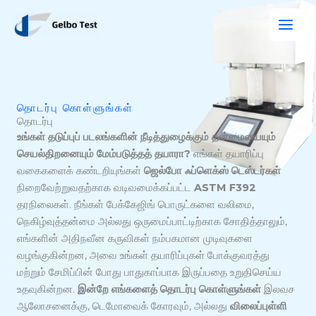
உள்ளடக்கத்திற்குச்
செல்
தொடர்பு கொள்ளுங்கள்
தொடர்பு
உங்கள் தடுப்புப் படலங்களின் நீடித்துழைக்கும் தன்மையையும்
செயல்திறனையும் மேம்படுத்தத் தயாரா?
எங்கள் தயாரிப்பு
வகைகளைக் கண்டறியுங்கள்
ஜெல்போ ஃப்ளெக்ஸ் டெஸ்டர்கள்
நிறைவேற்றுவதற்காக வடிவமைக்கப்பட்ட
ASTM F392
தரநிலைகள். நீங்கள் பேக்கேஜிங் பொருட்களை வலிமை,
நெகிழ்வுத்தன்மை அல்லது ஒருமைப்பாட்டிற்காக சோதித்தாலும்,
எங்களின் அதிநவீன கருவிகள் நம்பகமான முடிவுகளை
வழங்குகின்றன, அவை உங்கள் தயாரிப்புகள் போக்குவரத்து
மற்றும் சேமிப்பின் போது பாதுகாப்பாக இருப்பதை உறுதிசெய்ய
உதவுகின்றன.
இன்றே எங்களைத் தொடர்பு கொள்ளுங்கள்
இலவச
ஆலோசனைக்கு, டெமோவைக் கோரவும், அல்லது
விலைப்புள்ளி