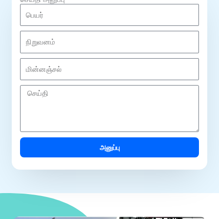
பெ
ய
ர்
நி
று
வ
மி
ன
ன்
ம்
ன
செ
ஞ்
ய்
ச
தி
ல்
அனுப்பு