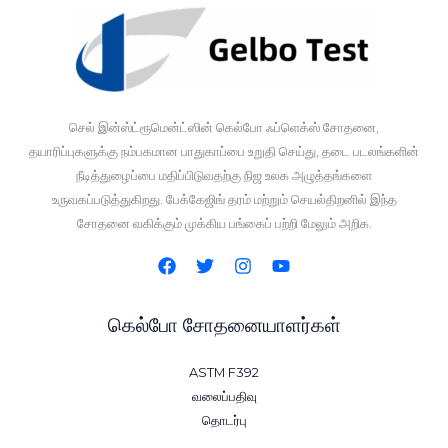
செல் இன்ஸ்ட்ரூமென்ட்ஸின் கெல்போ ஃப்ளெக்ஸ் சோதனை,
தயாரிப்புகளுக்கு நம்பகமான பாதுகாப்பை உறுதி செய்து, தடை படலங்களின்
நீடித்துழைப்பை மதிப்பிடுவதற்கு நிஜ உலக அழுத்தங்களை
உருவகப்படுத்துகிறது. பேக்கேஜிங் தரம் மற்றும் செயல்திறனில் இந்த
சோதனை வகிக்கும் முக்கிய பங்கைப் பற்றி மேலும் அறிக.
கெல்போ சோதனையாளர்கள்
ASTM F392
வலைப்பதிவு
தொடர்பு