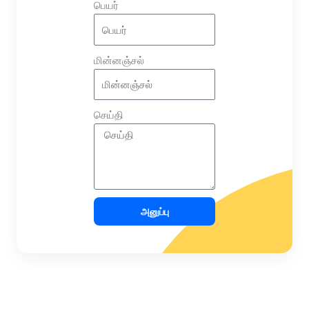
பெயர்
மின்னஞ்சல்
செய்தி
அனுப்பு