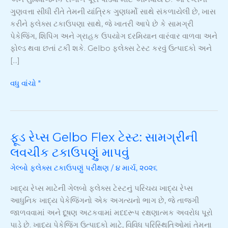
ગુણવત્તા સીધી રીતે તેમની યાંત્રિક ગુણધર્મો સાથે સંકળાયેલી છે, ખાસ
કરીને ફ્લેક્સ ટકાઉપણા સાથે, જે ખાતરી આપે છે કે સામગ્રી
પેકેજિંગ, શિપિંગ અને ગ્રાહક ઉપયોગ દરમિયાન વારંવાર વાળવા અને
ફોલ્ડ થવા છતાં ટકી શકે. Gelbo ફ્લેક્સ ટેસ્ટ કરવું ઉત્પાદકો અને
[…]
વધુ વાંચો "
ફૂડ રેપ્સ Gelbo Flex ટેસ્ટ: સામગ્રીની
ફૂડ
રેપ્સ
લવચીક ટકાઉપણું માપવું
Gelbo
ગેલ્બો ફ્લેક્સ ટકાઉપણું પરીક્ષણ
/
૪ માર્ચ, ૨૦૨૬
Flex
ટેસ્ટ:
ખાદ્ય રેપ્સ માટેની ગેલબો ફ્લેક્સ ટેસ્ટનું પરિચય ખાદ્ય રેપ્સ
સામગ્રીની
આધુનિક ખાદ્ય પેકેજિંગનો એક અગત્યનો ભાગ છે, જે તાજગી
લવચીક
જાળવવામાં અને દૂષણ અટકવામાં મદદરૂપ રક્ષણાત્મક અવરોધ પૂરો
ટકાઉપણું
પાડે છે. ખાદ્ય પેકેજિંગ ઉત્પાદકો માટે, વિવિધ પરિસ્થિતિઓમાં તેમના