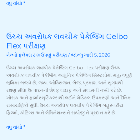
વધુ વાંચો "
ઉચ્ચ અવરોધક લવચીક પેકેજિંગ Gelbo
ઉચ્ચ
અવરોધક
Flex પરીક્ષણ
લવચીક
ગેલ્બો ફ્લેક્સ ટકાઉપણું પરીક્ષણ
/
જાન્યુઆરી 5, 2026
પેકેજિંગ
Gelbo
ઉચ્ચ અવરોધક લવચીક પેકેજિંગ Gelbo Flex પરીક્ષણ ઉચ્ચ
Flex
અવરોધક લવચીક પેકેજિંગ આધુનિક પેકેજિંગ સિસ્ટમોમાં મહત્વપૂર્ણ
પરીક્ષણ
ભૂમિકા ભજવે છે, જ્યાં ઓક્સિજન, ભેજ, પ્રકાશ અને સુગંધથી
રક્ષણ સીધા ઉત્પાદનની શેલ્ફ લાઇફ અને સલામતી નક્કી કરે છે.
ખોરાક અને ફાર્માસ્યુટિકલ્સથી લઈને મેડિકલ ઉપકરણો અને દૈનિક
રાસાયણિકો સુધી, ઉચ્ચ અવરોધક લવચીક પેકેજિંગ બહુસ્તરીય
ફિલ્મો, કોટિંગ્સ અને લેમિનેશન્સને સંયોજીને પ્રદાન કરે છે.
વધુ વાંચો "