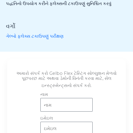
પદ્ધતિનો ઉપયોગ કરીને ફ્લેક્સની ટકાઉપણું સુનિશ્ચિત કરવું
વર્ગો
ગેલ્બો ફ્લેક્સ ટકાઉપણું પરીક્ષણ
અમારો સંપર્ક કરો Gelbo Flex ટેસ્ટિંગ સોલ્યુશન મેળવો
પૂછપરછ માટે અથવા ડેમોની વિનંતી કરવા માટે, સેલ
ઇન્સ્ટ્રુમેન્ટ્સનો સંપર્ક કરો.
નામ
ઇમેઇલ