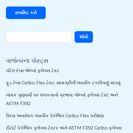
શોધો
તાજેતરના પોસ્ટ્સ
ચીઝ રેપ્સ જેલ્બો ફ્લેક્સ ટેસ્ટ
ફૂડ રેપ્સ Gelbo Flex ટેસ્ટ: સામગ્રીની લવચીક ટકાઉપણું માપવું
બાધક ગુણધર્મો પર લચકતાનો પ્રભાવ: જેલ્બો ફ્લેક્સ ટેસ્ટ અને
ASTM F392
ઉચ્ચ અવરોધક લવચીક પેકેજિંગ Gelbo Flex પરીક્ષણ
રીટોર્ટ પેકેજિંગ: ફ્લેક્સ ટેસ્ટર અને ASTM F392 Gelbo ફ્લેક્સ