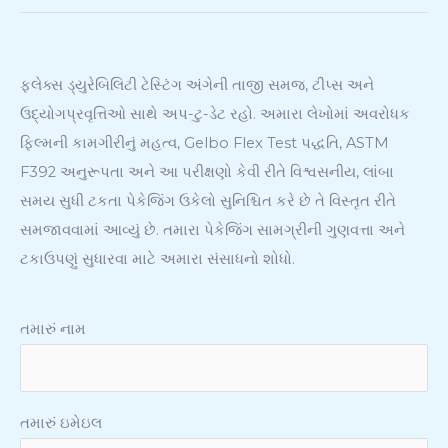
ફ્લેક્સ ડ્યુરેબિલિટી ટેસ્ટિંગ અંગેની તાજી સમજ, ટીપ્સ અને
ઉદ્યોગપ્રવૃત્તિઓ સાથે અપ-ટુ-ડેટ રહો. અમારા લેખોમાં અવરોધક
ફિલ્મની કામગીરીનું મહત્વ, Gelbo Flex Test પદ્ધતિ, ASTM
F392 અનુરૂપતા અને આ પરીક્ષણો કેવી રીતે વિશ્વસનીય, લાંબા
સમય સુધી ટકતા પેકેજિંગ ઉકેલો સુનિશ્ચિત કરે છે તે વિસ્તૃત રીતે
સમજાવવામાં આવ્યું છે. તમારા પેકેજિંગ સામગ્રીની ગુણવત્તા અને
ટકાઉપણું સુધારવા માટે અમારા સંસાધનો શોધો.
તમારું નામ
તમારું ઇમેઇલ