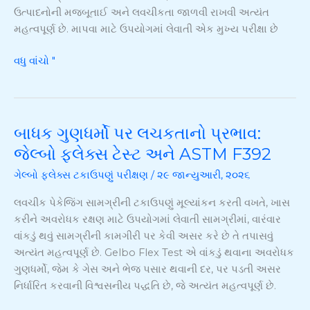
માપવું
ઉત્પાદનોની મજબૂતાઈ અને લવચીકતા જાળવી રાખવી અત્યંત
મહત્વપૂર્ણ છે. માપવા માટે ઉપયોગમાં લેવાતી એક મુખ્ય પરીક્ષા છે
વધુ વાંચો "
બાધક ગુણધર્મો પર લચકતાનો પ્રભાવ:
બાધક
ગુણધર્મો
જેલ્બો ફ્લેક્સ ટેસ્ટ અને ASTM F392
પર
ગેલ્બો ફ્લેક્સ ટકાઉપણું પરીક્ષણ
/
૨૯ જાન્યુઆરી, ૨૦૨૬
લચકતાનો
પ્રભાવ:
લવચીક પેકેજિંગ સામગ્રીની ટકાઉપણું મૂલ્યાંકન કરતી વખતે, ખાસ
જેલ્બો
કરીને અવરોધક રક્ષણ માટે ઉપયોગમાં લેવાતી સામગ્રીમાં, વારંવાર
ફ્લેક્સ
વાંકડું થવું સામગ્રીની કામગીરી પર કેવી અસર કરે છે તે તપાસવું
ટેસ્ટ
અત્યંત મહત્વપૂર્ણ છે. Gelbo Flex Test એ વાંકડું થવાના અવરોધક
અને
ગુણધર્મો, જેમ કે ગેસ અને ભેજ પસાર થવાની દર, પર પડતી અસર
ASTM
નિર્ધારિત કરવાની વિશ્વસનીય પદ્ધતિ છે, જે અત્યંત મહત્વપૂર્ણ છે.
F392