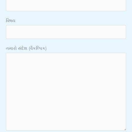
વિષય
તમારો સંદેશ (વૈકલ્પિક)