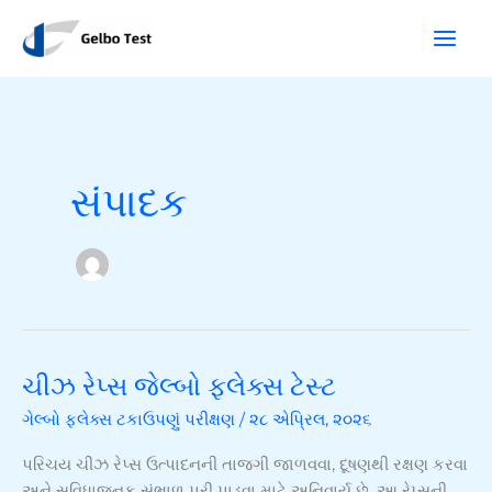
સામગ્રી
શો
પર
ધો
જાઓ
સંપાદક
ચીઝ રેપ્સ જેલ્બો ફ્લેક્સ ટેસ્ટ
ચીઝ
રેપ્સ
ગેલ્બો ફ્લેક્સ ટકાઉપણું પરીક્ષણ
/
૨૮ એપ્રિલ, ૨૦૨૬
જેલ્બો
ફ્લેક્સ
પરિચય ચીઝ રેપ્સ ઉત્પાદનની તાજગી જાળવવા, દૂષણથી રક્ષણ કરવા
ટેસ્ટ
અને સુવિધાજનક સંભાળ પૂરી પાડવા માટે અનિવાર્ય છે. આ રેપ્સની