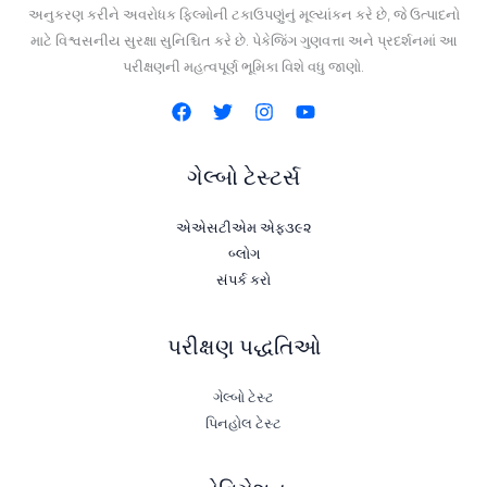
અનુકરણ કરીને અવરોધક ફિલ્મોની ટકાઉપણુંનું મૂલ્યાંકન કરે છે, જે ઉત્પાદનો
માટે વિશ્વસનીય સુરક્ષા સુનિશ્ચિત કરે છે. પેકેજિંગ ગુણવત્તા અને પ્રદર્શનમાં આ
પરીક્ષણની મહત્વપૂર્ણ ભૂમિકા વિશે વધુ જાણો.
ગેલ્બો ટેસ્ટર્સ
એએસટીએમ એફ૩૯૨
બ્લોગ
સંપર્ક કરો
પરીક્ષણ પદ્ધતિઓ
ગેલ્બો ટેસ્ટ
પિનહોલ ટેસ્ટ