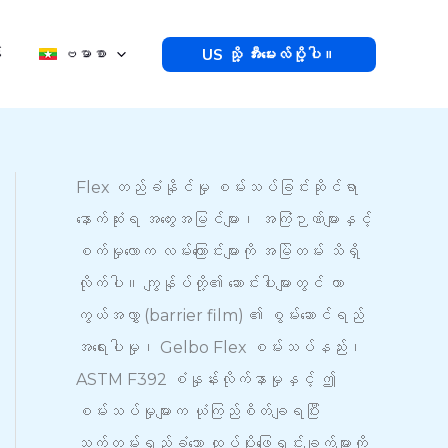
်
ဗမာစာ
US သို့ အီးမေးလ်ပို့ပါ။
ရှ
Flex တည်ခံနိုင်မှု စမ်းသပ်ခြင်းဆိုင်ရာ
နောက်ဆုံးရ အတွေးအမြင်များ၊ အကြံဉာဏ်များနှင့်
ပ
စက်မှုလောက လမ်းကြောင်းများကို အမြဲတမ်း သိရှိ
လိုက်ပါ။ ကျွန်ုပ်တို့၏ ဆောင်းပါးများတွင် ကာ
ကွယ်အလွှာ (barrier film) ၏ စွမ်းဆောင်ရည်
အရေးပါမှု၊ Gelbo Flex စမ်းသပ်နည်း၊
ASTM F392 စံနှုန်းလိုက်နာမှုနှင့် ဤ
စမ်းသပ်မှုများက ယုံကြည်စိတ်ချရပြီး
သက်တမ်းရှည်ခံသော ထုပ်ပိုးဖြေရှင်းချက်များကို