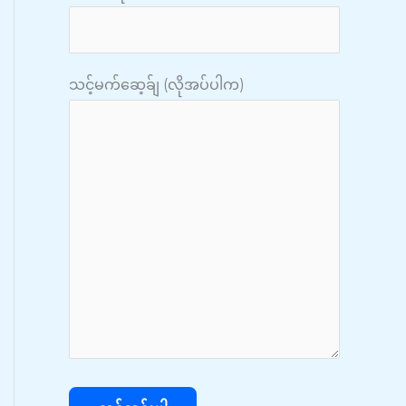
သင့်မက်ဆေ့ခ်ျ (လိုအပ်ပါက)