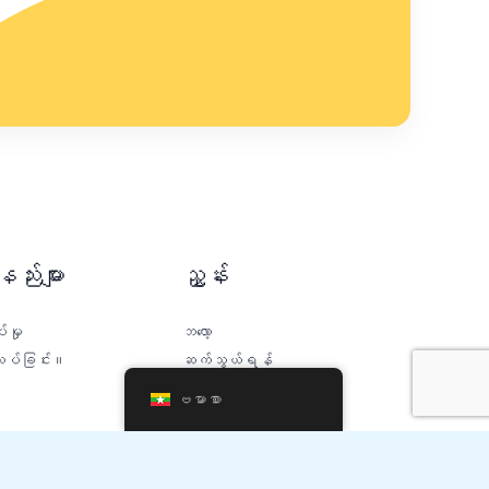
်းများ
ညွှန်း
မှု
ဘလော့
သပ်ခြင်း။
ဆက်သွယ်ရန်
အထွေထွေကတ်တလောက်
ဗမာစာ