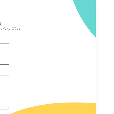
ူပါ။
့ ဆက်သွယ်ပါ။