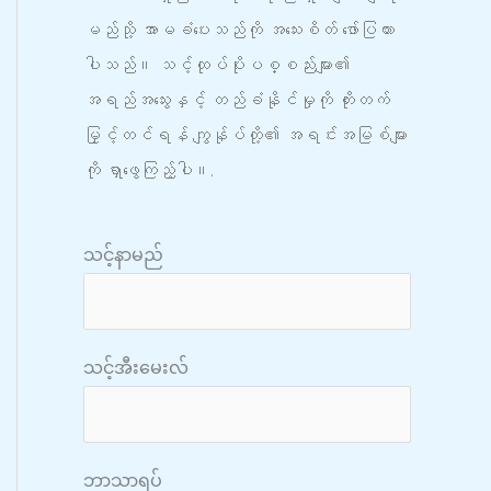
မည်သို့ အာမခံပေးသည်ကို အသေးစိတ် ဖော်ပြထား
ပါသည်။ သင့်ထုပ်ပိုးပစ္စည်းများ၏
အရည်အသွေးနှင့် တည်ခံနိုင်မှုကို တိုးတက်
မြှင့်တင်ရန် ကျွန်ုပ်တို့၏ အရင်းအမြစ်များ
ကို ရှာဖွေကြည့်ပါ။.
သင့်နာမည်
သင့်အီးမေးလ်
ဘာသာရပ်