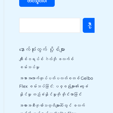
ရှာ
ပါ
နောက်ဆုံးထွက် ပို့စ်များ
ချီးစ်ဝရပ်စ် ဂဲလ်ဘို ဖလက်စ်
စမ်းသပ်မှု
အစားအသောက်ထုပ်ပတ်ပလတ်စတစ် Gelbo
Flex စမ်းသပ်ခြင်း: ပစ္စည်းများ၏ ကွေးခံ
နိုင်မှု တည်ခံနိုင်မှုကို တိုင်းတာခြင်း
အတားအဆီးဂုဏ်သတ္တိများပေါ်တွင် ဖလက်