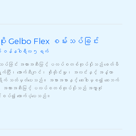
ုး Gelbo Flex စမ်းသပ်ခြင်း
 ဇန်နဝါရီလ ၅ ရက်
သပ်ခြင်း အတားအဆီးမြင့် ပလပ်စတစ်ထုပ်ပိုးသည် ခေတ်မီ
က်ပြီး၊ အောက်ဆီဂျင်၊ စိုထိုင်းမှု၊ အလင်းနှင့် အနံ့ကာ
ိုက်ရိုက် သတ်မှတ်ပေးသည်။ အစားအစာနှင့် ဆေးဝါးမှစ၍ ဆေးဘက်
ထိ၊ အတားအဆီးမြင့် ပလပ်စတစ်ထုပ်ပိုးသည် အလွှာစုံ
ါင်းစပ်၍ ထောက်ပံ့ပေးသည်။