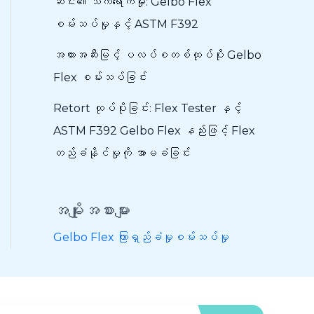
ဆင်း၏ သက်ရောက်မှု: Gelbo Flex
စမ်းသပ်မှုနှင့် ASTM F392
အတားအဆီးမြင့် ပလပ်စတစ်ထုပ်ပိုး Gelbo
Flex စမ်းသပ်ခြင်း
Retort ထုပ်ပိုးခြင်း: Flex Tester နှင့်
ASTM F392 Gelbo Flex နည်းဖြင့် Flex
တည်ခံနိုင်မှုကို အာမခံခြင်း
အမျိုးအစားများ
Gelbo Flex ကြာရှည်ခံမှုစမ်းသပ်မှု