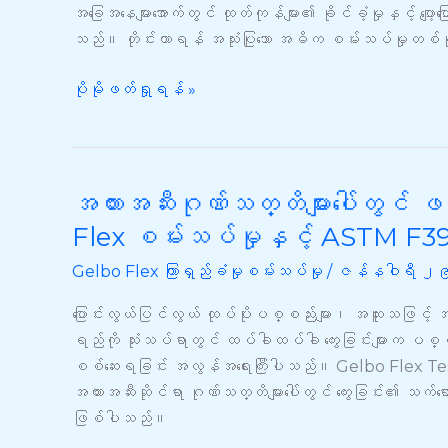
ခြင်း:
အခြေအနေများအောက်တွင် ထုတ်ကုန်များ၏ ခိုင်ခံ့မှုနှင့် ပျော့ပြ
ပစ္စည်း
သည်။ တိုင်းတာရန် အသုံးပြုသော အဓိက စမ်းသပ်မှုတစ်ခ
များ၏
ကွေး
ပိုမိုဖတ်ရှုရန် »
ခံ
နိုင်
မှု
တည်
အတားအဆီးဂုဏ်သတ္တိများပေါ်တွင် 
အတားအဆီး
ခံ
ဂုဏ်သတ္တိ
Flex စမ်းသပ်မှုနှင့် ASTM F3
နိုင်
များ
မှု
Gelbo Flex ကြာရှည်ခံမှုစမ်းသပ်မှု
/
ဇန်နဝါရီ 
ပေါ်
ကို
တွင်
ပြောင်းလွယ်ပြင်လွယ် ထုပ်ပိုးပစ္စည်းများ၊ အထူးသဖြင့် 
တိုင်းတာခြင်း
ဖ
ရည်ကို သုံးသပ်ရာတွင် ထပ်ခါထပ်ခါ ကွေးခြင်းများက ပစ္စည
လက်
စစ်ဆေးရခြင်း အလွန်အရေးကြီးပါသည်။ Gelbo Flex Test သည် ဓ
ဆင်း၏
အတားအဆီးဆိုင်ရာ ဂုဏ်သတ္တိများပေါ်တွင် ကွေးခြင်း၏ သက
သက်ရောက်
ဖြစ်ပါသည်။
မှု: