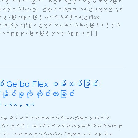
ို ထိန်းသိမ်းခြင်း၊ အညစ်အကြေးကူးစက်မှုမှ ကာကွယ်ခြင်း
ိမဖြစ်လိုအပ်ပါသည်။ ဤထုပ်ပတ်များ၏ အရည်အသွေးသည် ၎င်း
ဆက်နွယ်ပြီး အထူးသဖြင့် ဖလက်စ်ခံနိုင်ရည် (flex
် စားသုံးသူအသုံးပြုစဉ်တွင် ထပ်ခါထပ်ခါ ကွေ့ခြင်းနှင့် ထုပ်
မှုပြုလုပ်ခြင်းဖြင့် ထုတ်လုပ်သူများနှင့် […]
Gelbo Flex စမ်းသပ်ခြင်း:
ုင်မှုကို တိုင်းတာခြင်း
 မတ်လ ၄ ရက်
မှု မိတ်ဆက် အစားအစာထုပ်ပိုးအထည်များသည် ခေတ်မီ
ုင်းဖြစ်ပြီး၊ အသစ်စက်စက်ဖြစ်နေမှုကို ထိန်းသိမ်းကာ ကူး
ပေးသည်။ အစားအစာထုပ်ပိုးထုတ်လုပ်သူများအတွက် မတူညီသော