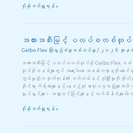
Gelbo
ပိုမိုဖတ်ရှုရန် »
Flex
စမ်းသပ်မှု
နှင့်
ASTM
အတားအဆီးမြင့် ပလပ်စတစ်ထုပ်ပိ
အတားအဆီး
F392
မြင့်
Gelbo Flex ကြာရှည်ခံမှုစမ်းသပ်မှု
/
၂၀၂၆ ခုနှစ်
ပလပ်
စ
အတားအဆီးမြင့် ပလပ်စတစ်ထုပ်ပိုး Gelbo Flex စမ်း
တစ်
ထုပ်ပိုးစနစ်များတွင် အရေးပါသော အခန်းကဏ္ဍကို ဆောင်ရွ
ထုပ်ပိုး
ကွယ်မှုတို့က ထုတ်ကုန်၏ သက်တမ်းနှင့် လုံခြုံမှုကို တ
Gelbo
ဆိုင်ရာ ကိရိယာများနှင့် နေ့စဉ်သုံး ဓာတုပစ္စည်းများအ
Flex
ရုပ်ရှင်များ၊ အလွှာတင်ခြင်းများနှင့် လက်မီနိတ်များ ပေ
စမ်းသပ်
ခြင်း
ပိုမိုဖတ်ရှုရန် »