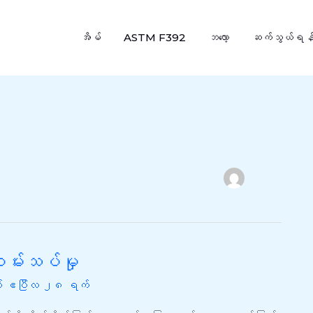
အိမ်
ASTM F392
ဘလော့
ဆက်သွယ်ရန
မ်းသပ်မှု
 ဧပြီလ ၂၈ ရက်