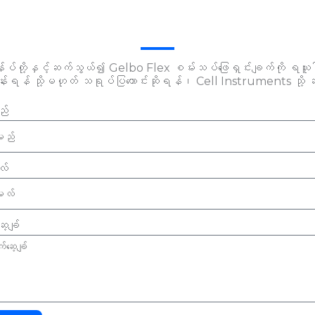
န်ုပ်တို့နှင့်ဆက်သွယ်၍ Gelbo Flex စမ်းသပ်ဖြေရှင်းချက်ကို ရယ
ြန်းရန် သို့မဟုတ် သရုပ်ပြတောင်းဆိုရန်၊ Cell Instruments သို
်
လ်
့ခ်ျ