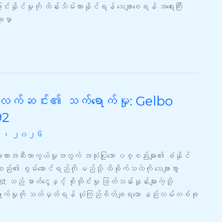
ောင်းနိုင်မှုကို ထိန်းသိမ်းထားနိုင်ရန် သေချာစေရန် အရေးကြီး
ုမှာ
ဖလက်ဆင်း၏ သက်ရောက်မှု: Gelbo
92
၂၉၊ ၂၀၂၆
အတားအဆီးကာကွယ်မှုအတွက် အသုံးပြုသော ပစ္စည်းများ၏ ခံနိုင်
်း၏ စွမ်းဆောင်ရည်ကို မည်သို့ ထိခိုက်သလဲကို သေချာစွာ
ာတ်ငွေ့နှင့် စိုထိုင်းမှု ဖြတ်သန်းနှုန်းများကဲ့သို့
်ရောက်မှုကို သတ်မှတ်ရန် ယုံကြည်စိတ်ချရသော နည်းလမ်းတစ်ခု