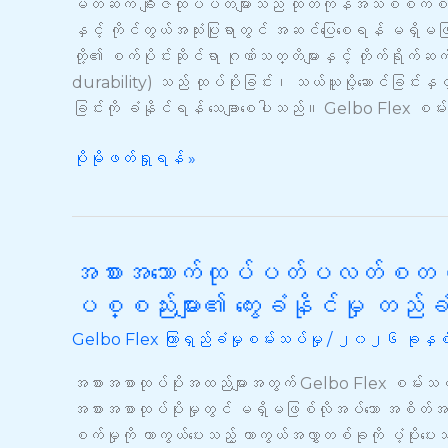
ရ
မိတ်ဆက် ချီးဇ်ထုပ်ပတ်များသည် ထုတ်ကုန်အသစ်စက်စက်က
ပ်
နှင့် ကိုင်တွယ်အသုံးပြုရာတွင် အဆင်ပြေစေရန် မရှ
စ်
တို့၏ စက်ပိုင်းဆိုင်ရာ ဂုဏ်သတ္တိများနှင့် တိုက်ရိုက်
ဂဲ
durability) သည် ထုပ်ပိုးခြင်း၊ သယ်ယူပို့ဆောင်ခြင်းနှင့
လ်
ခြင်းကို ခံနိုင်ရန် သေချာစေပါသည်။ Gelbo Flex စမ်းသပ်
ဘို
ဖ
ပိုမိုဖတ်ရှုရန် »
လ
က်
စ်
စမ်းသပ်မှု
အစားအသောက်ထုပ်ပတ်ပလတ်စတစ် 
အစားအသောက်
ထုပ်
ပစ္စည်းများ၏ ကွေးခံနိုင်မှု တည်ခံနိ
ပတ်
Gelbo Flex ကြာရှည်ခံမှုစမ်းသပ်မှု
/
၂၀၂၆ ခုနှစ်
ပလတ်စတစ်
Gelbo
အစားအစာထုပ်ပိုးအထည်များအတွက် Gelbo Flex စမ်းသပ်
Flex
အစားအစာထုပ်ပိုးမှုတွင် မရှိမဖြစ်လိုအပ်သော အစိတ်အပိ
စမ်းသပ်
စက်မှုကို ကာကွယ်ပေးသည့် ကာကွယ်အလွှာတစ်ခုကို ပံ့ပိုး