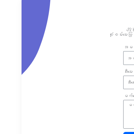
ကျွ
စုံစမ်းမေးမ
အမည
အီးမေး
မက်ဆေ