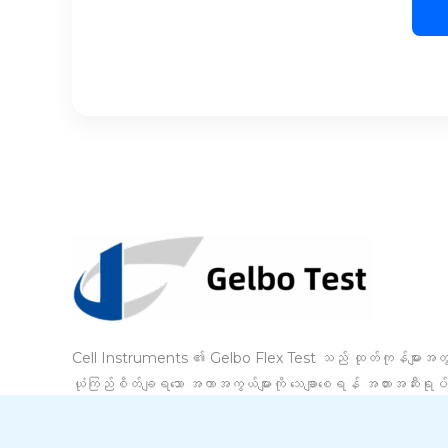
Cell Instruments ၏ Gelbo Flex Test သည် ထုတ်ကုန်များအတ
ယုံကြည်စိတ်ချရသော အကာအကွယ်များကို သေချာစေရန် အတားအဆီးရုပ
များ၏ တာရှည်ခံမှုကို အကဲဖြတ်ရန်အတွက် လက်တွေ့ကမ္ဘာမှ ဖိစီးမ
ကို တုပထားသည်။ ထုပ်ပိုးမှုအရည်အသွေးနှင့် စွမ်းဆောင်ရည်တွင