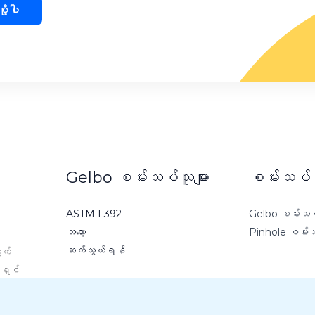
ပို့ပါ
Gelbo စမ်းသပ်သူများ
စမ်းသပ်နည
ASTM F392
Gelbo စမ်းသပ်
ဘလော့
Pinhole စမ်း
ဆက်သွယ်ရန်
ွက်
်ရှင်
ှုများ
် ဤ