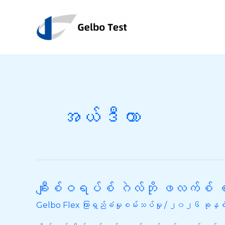
အကြောင်းအရာ
သို့
ကျော်သွား
ပါ။
အယ်ဒီတာ
ချီးစ်ဝရပ်စ် ဂဲလ်ဘို ဖလက်စ် စ
ချီး
စ်
Gelbo Flex ကြာရှည်ခံမှုစမ်းသပ်မှု
/
၂၀၂၆ ခုနှစ်
ဝ