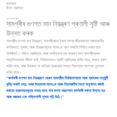
কৰ্মশালা
চীনত অৱস্থিত
সামগ্ৰীৰ গুণগত মান নিয়ন্ত্ৰণ প্ৰণালী সৃষ্টি আৰু
উন্নত কৰক
সামগ্ৰীৰ গুণগত মান নিয়ন্ত্ৰণ, সামগ্ৰীবোৰে ইয়াৰ সমগ্ৰ জীৱনকালত প্ৰয়োজনীয়
কাৰ্যক্ষমতা, সুৰক্ষা, আৰু নিয়ন্ত্ৰণমূলক মানদণ্ড পূৰণ কৰাটো নিশ্চিত কৰাৰ বাবে
অপৰিহাৰ্য। শক্তি, স্থায়িত্ব, আৰু নমনীয়তাৰ দৰে কাৰকৰ বাবে সামগ্ৰীবোৰক
পদ্ধতিগতভাৱে পৰীক্ষা কৰি, নিৰ্মাতাসকলে ত্ৰুটি প্ৰতিৰোধ কৰিব পাৰে, অপচয় হ্ৰাস
কৰিব পাৰে, আৰু উৎপাদন বা অন্তিম ব্যৱহাৰৰ সময়ত বিফলতাৰ আশংকা ন্যূনতম
কৰিব পাৰে।.
“কার্যকৰী গুণগত মান নিয়ন্ত্ৰণে কেৱল সামগ্ৰীৰ নিৰ্ভৰযোগ্যতা আৰু গ্ৰাহকৰ সন্তুষ্টি
বৃদ্ধি কৰাই নহয়, বৰঞ্চ উদ্যোগৰ মানদণ্ড আৰু নিয়মাৱলীৰ সৈতে অনুপালন বজাই
ৰখাতো ব্যৱসায়সমূহক সহায় কৰে, যাৰ ফলত অৱশেষত কাৰ্যকৰী দক্ষতা উন্নত হয়
আৰু বজাৰত এক শক্তিশালী সুনাম গঢ়ি উঠে।”