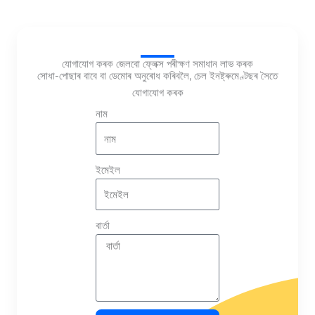
যোগাযোগ কৰক জেলবো ফ্লেক্স পৰীক্ষণ সমাধান লাভ কৰক
সোধা-পোছাৰ বাবে বা ডেমোৰ অনুৰোধ কৰিবলৈ, চেল ইনষ্ট্ৰুমেণ্টছৰ সৈতে
যোগাযোগ কৰক
নাম
ইমেইল
বাৰ্তা