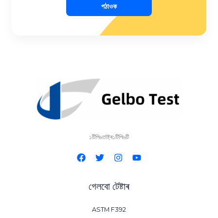
পঠাওক
১টিপি৬তাষ্ট্ৰ১টিপি৬টি
গেলবো টেষ্টাৰ
ASTM F392