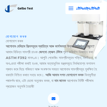
বিষয়বস্তুলৈ
১টিপি৬তাষ্ট্ৰ১টিপি৬টি
যাওক
যোগাযোগ কৰক
যোগাযোগ কৰক
আপোনাৰ বেৰিয়াৰ ফিল্মসমূহৰ স্থায়িত্ব আৰু কাৰ্যক্ষমতা উন্নত কৰিবলৈ সাজুনে?
আমাৰ বিভিন্ন সামগ্ৰী চাওক
জেলবো ফ্লেক্স টেষ্টাৰ
পূৰণ কৰিবলৈ ডিজাইন কৰা
ASTM F392
মানদণ্ড। আপুনি পেকেজিং সামগ্ৰীসমূহৰ শক্তি, নমনীয়তা, বা
অখণ্ডতা পৰীক্ষা কৰাই হওক, আমাৰ অত্যাধুনিক যন্ত্ৰসমূহে নিৰ্ভৰযোগ্য ফলাফল
প্ৰদান কৰে যিয়ে পৰিবহণ আৰু সংৰক্ষণৰ সময়ত আপোনাৰ সামগ্ৰীসমূহ সুৰক্ষিত হৈ
থকাটো নিশ্চিত কৰাত সহায় কৰে।.
আজি আমাৰ লগত যোগাযোগ কৰক
বিনামূলীয়া
পৰামৰ্শৰ বাবে, এটা ডেমো অনুৰোধ কৰক, বা
দাম জানক
আপোনাৰ নিৰ্দিষ্ট পৰীক্ষাৰ
প্ৰয়োজন অনুসৰি তৈয়াৰী!