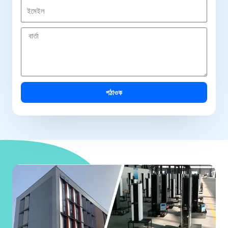
নী
ই
মে
ই
বা
ল
ৰ্তা
পঠাওক