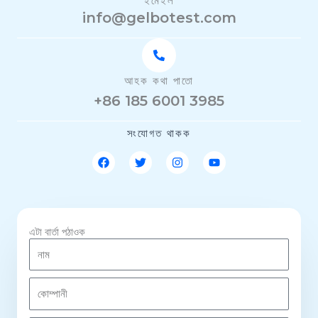
ইমেইল
info@gelbotest.com
আহক কথা পাতো
+86 185 6001 3985
সংযোগত থাকক
ফে
টু
ই
ই
চ
ই
ন
উ
বু
টা
ষ্টা
টি
ক
ৰ
গ্ৰা
উ
ম
ব
এটা বাৰ্তা পঠাওক
না
ম
কো
ম্পা