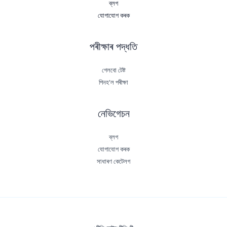
ব্লগ
যোগাযোগ কৰক
পৰীক্ষাৰ পদ্ধতি
গেলবো টেষ্ট
পিনহ'ল পৰীক্ষা
নেভিগেচন
ব্লগ
যোগাযোগ কৰক
সাধাৰণ কেটেলগ