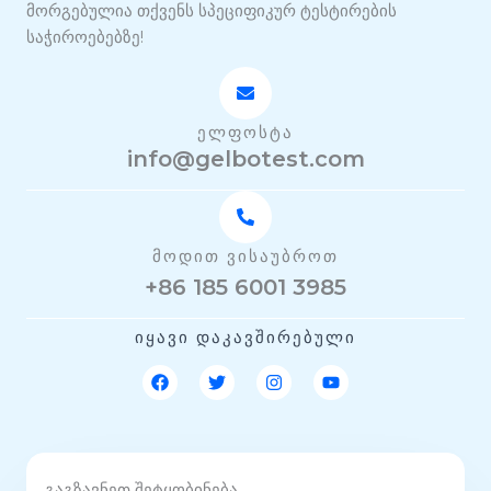
მორგებულია თქვენს სპეციფიკურ ტესტირების
საჭიროებებზე!
ᲔᲚᲤᲝᲡᲢᲐ
info@gelbotest.com
ᲛᲝᲓᲘᲗ ᲕᲘᲡᲐᲣᲑᲠᲝᲗ
+86 185 6001 3985
ᲘᲧᲐᲕᲘ ᲓᲐᲙᲐᲕᲨᲘᲠᲔᲑᲣᲚᲘ
ფ
T
ი
Y
ე
w
ნ
o
ი
i
ს
u
ს
t
ტ
t
ბ
t
ა
u
უ
e
გ
b
ქ
r
რ
e
გაგზავნეთ შეტყობინება