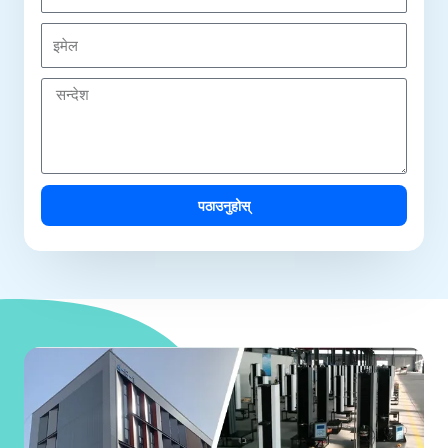
म्प
नी
इ
मे
ल
स
न्दे
श
पठाउनुहोस्