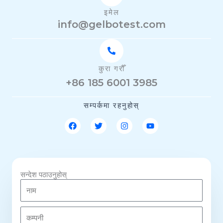
इमेल
info@gelbotest.com
कुरा गरौँ
+86 185 6001 3985
सम्पर्कमा रहनुहोस्
फे
ट्वि
इ
यु
स
ट
न्स्टा
ट्यु
बु
र
ग्रा
ब
क
म
सन्देश पठाउनुहोस्
ना
म
क