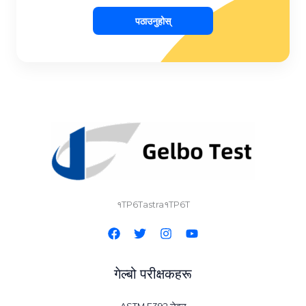
पठाउनुहोस्
१TP6Tastra१TP6T
गेल्बो परीक्षकहरू