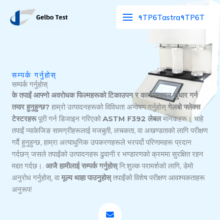
सामग्रीमा
१TP6Tastra१TP6T
जानुहोस्
सम्पर्क गर्नुहोस्
सम्पर्क गर्नुहोस्
के तपाईं आफ्नो अवरोधक फिल्महरूको टिकाउपन र कार्यसम्पादन सुधार गर्न
तयार हुनुहुन्छ?
हाम्रो उत्पादनहरूको विविधता अन्वेषण गर्नुहोस्
गेलबो फ्लेक्स
टेस्टरहरू
पूरी गर्न डिजाइन गरिएको
ASTM F392 लेबल
मानकहरू। चाहे
तपाईं प्याकेजिङ सामग्रीहरूलाई मजबुती, लचकता, वा अखण्डताको लागि परीक्षण
गर्दै हुनुहुन्छ, हाम्रा अत्याधुनिक उपकरणहरूले भरपर्दो परिणामहरू प्रदान
गर्दछन् जसले तपाईंको उत्पादनहरू ढुवानी र भण्डारणको क्रममा सुरक्षित रहन
मद्दत गर्दछ।.
आजै हामीलाई सम्पर्क गर्नुहोस्
नि:शुल्क परामर्शको लागि, डेमो
अनुरोध गर्नुहोस्, वा
मूल्य थाहा पाउनुहोस्
तपाईंको विशेष परीक्षण आवश्यकताहरू
अनुरूप!