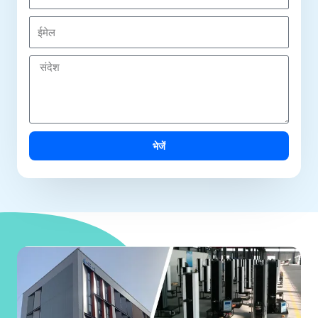
प
नी
ई
मे
ल
सं
दे
श
भेजें