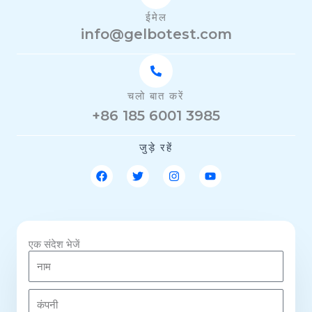
ईमेल
info@gelbotest.com
चलो बात करें
+86 185 6001 3985
जुड़े रहें
फे
ट्वि
I
यू
स
ट
n
ट्यू
बु
र
s
ब
क
t
a
g
r
एक संदेश भेजें
a
ना
m
म
कं