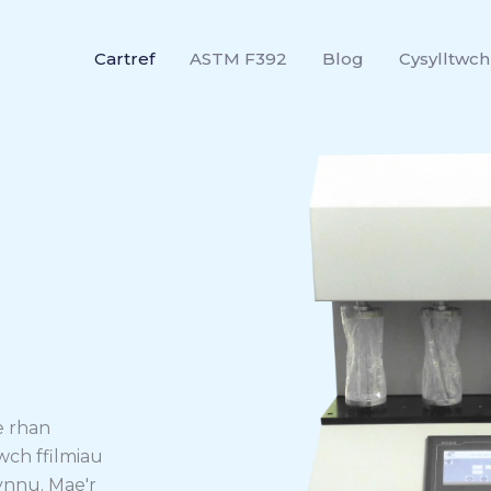
Cartref
ASTM F392
Blog
Cysylltwch
 rhan
ch ffilmiau
nnu. Mae'r