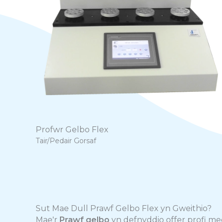
Profwr Gelbo Flex
Tair/Pedair Gorsaf
Sut Mae Dull Prawf Gelbo Flex yn Gweithio?
Mae'r
Prawf gelbo
yn defnyddio offer profi meca