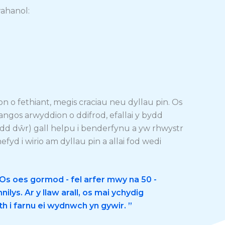
ahanol:
o fethiant, megis craciau neu dyllau pin. Os
gos arwyddion o ddifrod, efallai y bydd
 dŵr) gall helpu i benderfynu a yw rhwystr
yd i wirio am dyllau pin a allai fod wedi
 Os oes gormod - fel arfer mwy na 50 -
lys. Ar y llaw arall, os mai ychydig
th i farnu ei wydnwch yn gywir. ”