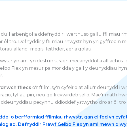
dull arbenigol a ddefnyddir i werthuso gallu ffilmiau r
r ôl tro. Defnyddir y ffilmiau rhwystr hyn yn gyffredi
orau allanol megis lleithder, aer a golau.
hwystr yn aml yn destun straen mecanyddol a all achosi i
lbo Flex yn mesur pa mor dda y gall y deunyddiau hyn 
r.
dnwch fflecs
o'r ffilm, sy'n cyfeirio at allu'r deunydd i
acio, tyllau pin, neu golli cywirdeb selio. Mae'r math h
 ddeunyddiau pecynnu ddioddef ystwytho dro ar ôl tro 
l o berfformiad ffilmiau rhwystr, gan ei fod yn cyfate
halogiad. Defnyddir Prawf Gelbo Flex yn aml mewn diw