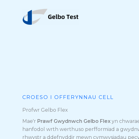
Neidio
i'r
cynnwys
CROESO I OFFERYNNAU CELL
Profwr Gelbo Flex
Mae'r
Prawf Gwydnwch Gelbo Flex
yn chwarae
hanfodol wrth werthuso perfformiad a gwydnw
rhwystr a ddefnyddir mewn cymwysiadau pecy