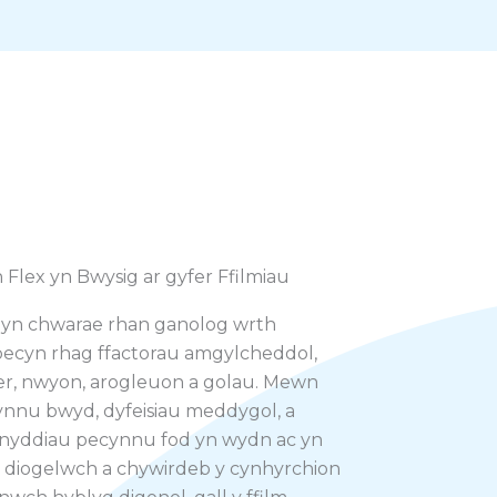
ex yn Bwysig ar gyfer Ffilmiau
r yn chwarae rhan ganolog wrth
ecyn rhag ffactorau amgylcheddol,
er, nwyon, arogleuon a golau. Mewn
ynnu bwyd, dyfeisiau meddygol, a
deunyddiau pecynnu fod yn wydn ac yn
u diogelwch a chywirdeb y cynhyrchion