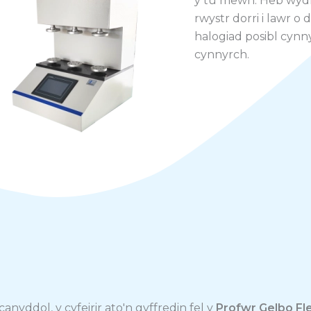
y tu mewn. Heb wydnw
rwystr dorri i lawr o 
halogiad posibl cynn
cynnyrch.
nyddol, y cyfeirir ato'n gyffredin fel y
Profwr Gelbo Fl