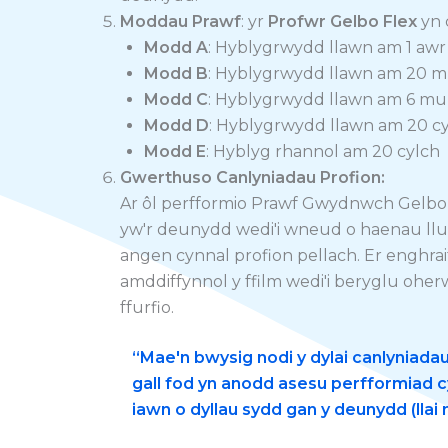
Moddau Prawf
: yr
Profwr Gelbo Flex
yn 
Modd A
: Hyblygrwydd llawn am 1 awr
Modd B
: Hyblygrwydd llawn am 20 
Modd C
: Hyblygrwydd llawn am 6 mu
Modd D
: Hyblygrwydd llawn am 20 c
Modd E
: Hyblyg rhannol am 20 cylch
Gwerthuso Canlyniadau Profion:
Ar ôl perfformio Prawf Gwydnwch Gelbo F
yw'r deunydd wedi'i wneud o haenau lluo
angen cynnal profion pellach. Er enghrai
amddiffynnol y ffilm wedi'i beryglu oherw
ffurfio.
“Mae'n bwysig nodi y dylai canlyniadau
gall fod yn anodd asesu perfformiad cyf
iawn o dyllau sydd gan y deunydd (llai