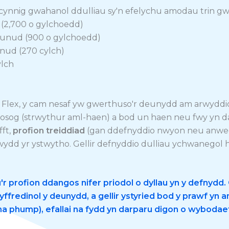
cynnig gwahanol ddulliau sy'n efelychu amodau trin gw
 (2,700 o gylchoedd)
munud (900 o gylchoedd)
nud (270 cylch)
ylch
lex, y cam nesaf yw gwerthuso'r deunydd am arwyddion 
sog (strwythur aml-haen) a bod un haen neu fwy yn dan
fft,
profion treiddiad
(gan ddefnyddio nwyon neu anwedd
ydd yr ystwytho. Gellir defnyddio dulliau ychwanegol hef
'r profion ddangos nifer priodol o dyllau yn y defnydd.
fredinol y deunydd, a gellir ystyried bod y prawf yn anni
 na phump), efallai na fydd yn darparu digon o wybodae