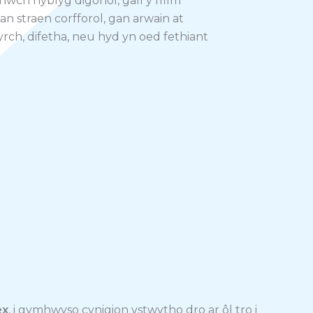
ch hyblyg digonol, gall y ffilm
dan straen corfforol, gan arwain at
yrch, difetha, neu hyd yn oed fethiant
ex
, i gymhwyso cynigion ystwytho dro ar ôl tro i