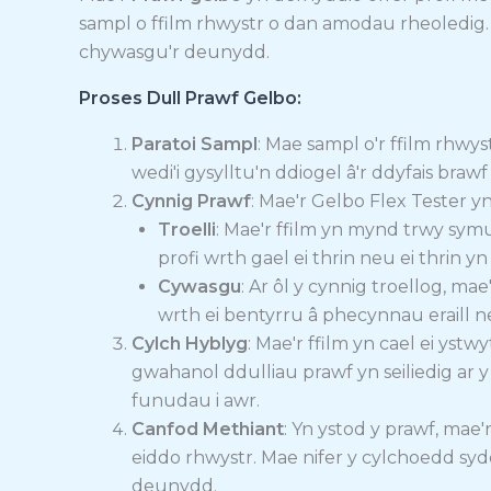
sampl o ffilm rhwystr o dan amodau rheoledig. M
chywasgu'r deunydd.
Proses Dull Prawf Gelbo:
Paratoi Sampl
: Mae sampl o'r ffilm rhwys
wedi'i gysylltu'n ddiogel â'r ddyfais brawf 
Cynnig Prawf
: Mae'r Gelbo Flex Tester y
Troelli
: Mae'r ffilm yn mynd trwy symu
profi wrth gael ei thrin neu ei thrin yn
Cywasgu
: Ar ôl y cynnig troellog, m
wrth ei bentyrru â phecynnau eraill n
Cylch Hyblyg
: Mae'r ffilm yn cael ei yst
gwahanol ddulliau prawf yn seiliedig ar y
funudau i awr.
Canfod Methiant
: Yn ystod y prawf, mae'
eiddo rhwystr. Mae nifer y cylchoedd syd
deunydd.