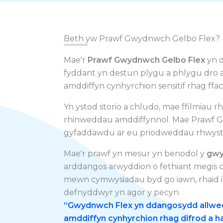
Beth yw Prawf Gwydnwch Gelbo Flex?
Mae'r
Prawf Gwydnwch Gelbo Flex
yn d
fyddant yn destun plygu a phlygu dro a
amddiffyn cynhyrchion sensitif rhag ffact
Yn ystod storio a chludo, mae ffilmiau r
rhinweddau amddiffynnol. Mae Prawf Ge
gyfaddawdu ar eu priodweddau rhwyst
Mae'r prawf yn mesur yn benodol y
gwy
arddangos arwyddion o fethiant megis cr
mewn cymwysiadau byd go iawn, rhaid i
defnyddwyr yn agor y pecyn.
“
Gwydnwch Flex
yn ddangosydd allweddo
amddiffyn cynhyrchion rhag difrod a 