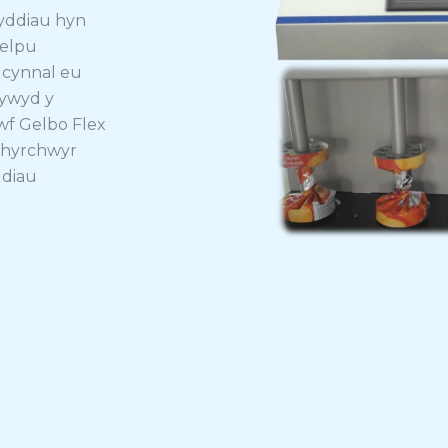
yddiau hyn
helpu
 cynnal eu
bywyd y
wf Gelbo Flex
ynhyrchwyr
ddiau