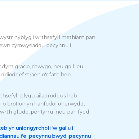
hwystr hyblyg i wrthsefyll methiant pan
n mewn cymwysiadau pecynnu i
ddynt gracio, rhwygo, neu golli eu
ddioddef straen o'r fath heb
 wrthsefyll plygu ailadroddus heb
wn o brofion yn hanfodol oherwydd,
wrth gludo, pentyrru, neu pan fydd
b yn uniongyrchol i'w gallu i
ydiannau fel pecynnu bwyd, pecynnu