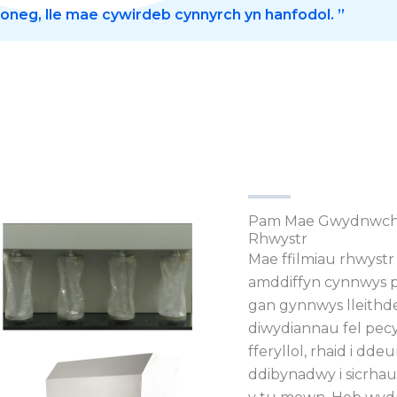
oneg, lle mae cywirdeb cynnyrch yn hanfodol. ”
Pam Mae Gwydnwch Fl
Rhwystr
Mae ffilmiau rhwyst
amddiffyn cynnwys p
gan gynnwys lleithd
diwydiannau fel pec
fferyllol, rhaid i d
ddibynadwy i sicrha