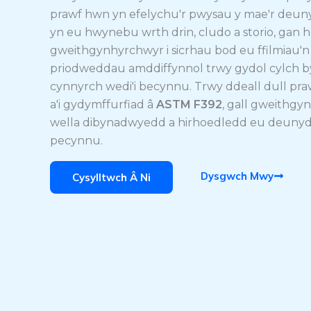
prawf hwn yn efelychu'r pwysau y mae'r deun
yn eu hwynebu wrth drin, cludo a storio, gan 
gweithgynhyrchwyr i sicrhau bod eu ffilmiau'n
priodweddau amddiffynnol trwy gydol cylch 
cynnyrch wedi'i becynnu. Trwy ddeall dull pra
a'i gydymffurfiad â
ASTM F392
, gall gweithg
wella dibynadwyedd a hirhoedledd eu deuny
pecynnu.
Dysgwch Mwy
Cysylltwch Â Ni