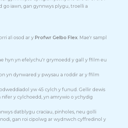
d go iawn, gan gynnwys plygu, troelli a
ri a'i osod ar y
Profwr Gelbo Flex
. Mae'r sampl
ae hyn yn efelychu'r grymoedd y gall y ffilm eu
hon yn dynwared y pwysau a roddir ar y ffilm
 nodweddiadol yw 45 cylch y funud. Gellir dewis
a nifer y cylchoedd, yn amrywio o ychydig
ynnwys datblygu craciau, pinholes, neu golli
nodi, gan roi cipolwg ar wydnwch cyffredinol y