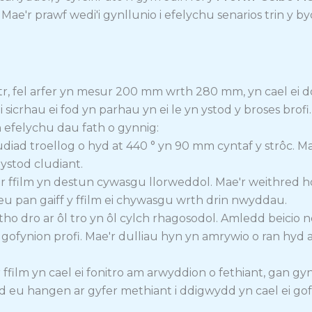
ae'r prawf wedi'i gynllunio i efelychu senarios trin y by
tr, fel arfer yn mesur 200 mm wrth 280 mm, yn cael ei dor
i sicrhau ei fod yn parhau yn ei le yn ystod y broses brofi.
n efelychu dau fath o gynnig:
diad troellog o hyd at 440 ° yn 90 mm cyntaf y strôc. M
 ystod cludiant.
ae'r ffilm yn destun cywasgu llorweddol. Mae'r weithred 
eu pan gaiff y ffilm ei chywasgu wrth drin nwyddau.
wytho dro ar ôl tro yn ôl cylch rhagosodol. Amledd beicio
 gofynion profi. Mae'r dulliau hyn yn amrywio o ran hyd 
r ffilm yn cael ei fonitro am arwyddion o fethiant, gan g
d eu hangen ar gyfer methiant i ddigwydd yn cael ei gof