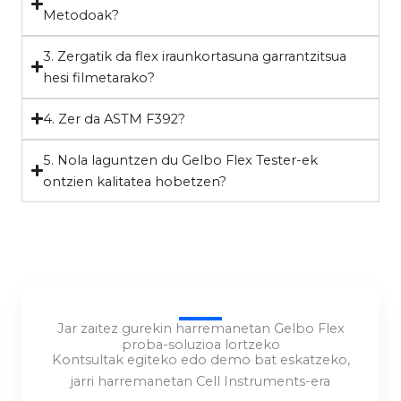
Metodoak?
3. Zergatik da flex iraunkortasuna garrantzitsua
hesi filmetarako?
4. Zer da ASTM F392?
5. Nola laguntzen du Gelbo Flex Tester-ek
ontzien kalitatea hobetzen?
Jar zaitez gurekin harremanetan Gelbo Flex
proba-soluzioa lortzeko
Kontsultak egiteko edo demo bat eskatzeko,
jarri harremanetan Cell Instruments-era