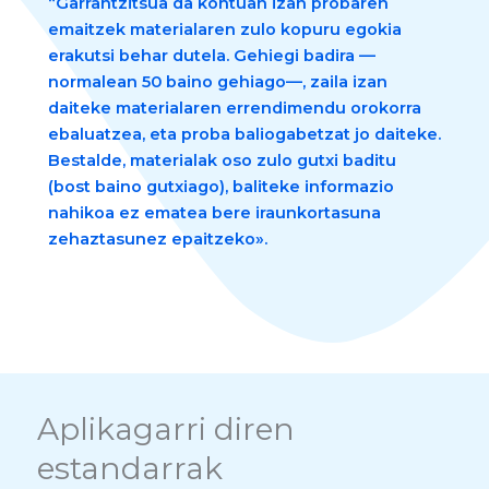
“Garrantzitsua da kontuan izan probaren
emaitzek materialaren zulo kopuru egokia
erakutsi behar dutela. Gehiegi badira —
normalean 50 baino gehiago—, zaila izan
daiteke materialaren errendimendu orokorra
ebaluatzea, eta proba baliogabetzat jo daiteke.
Bestalde, materialak oso zulo gutxi baditu
(bost baino gutxiago), baliteke informazio
nahikoa ez ematea bere iraunkortasuna
zehaztasunez epaitzeko».
Aplikagarri diren
estandarrak