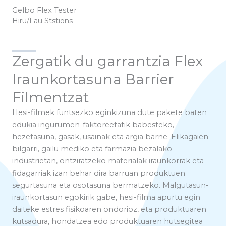
Gelbo Flex Tester
Hiru/Lau Ststions
Zergatik du garrantzia Flex
Iraunkortasuna Barrier
Filmentzat
Hesi-filmek funtsezko eginkizuna dute pakete baten
edukia ingurumen-faktoreetatik babesteko,
hezetasuna, gasak, usainak eta argia barne. Elikagaien
bilgarri, gailu mediko eta farmazia bezalako
industrietan, ontziratzeko materialak iraunkorrak eta
fidagarriak izan behar dira barruan produktuen
segurtasuna eta osotasuna bermatzeko. Malgutasun-
iraunkortasun egokirik gabe, hesi-filma apurtu egin
daiteke estres fisikoaren ondorioz, eta produktuaren
kutsadura, hondatzea edo produktuaren hutsegitea