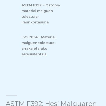
ASTM F392 – Oztopo-
material malguen
tolestura-
iraunkortasuna
ISO 7854 – Material
malguen tolestura-
arrakaletarako
erresistentzia
ASTM F392: Hesi Malguaren