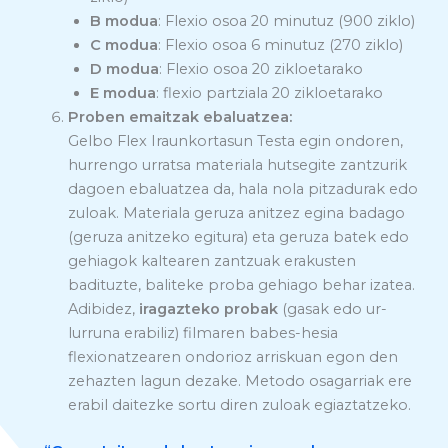
B modua
: Flexio osoa 20 minutuz (900 ziklo)
C modua
: Flexio osoa 6 minutuz (270 ziklo)
D modua
: Flexio osoa 20 zikloetarako
E modua
: flexio partziala 20 zikloetarako
Proben emaitzak ebaluatzea:
Gelbo Flex Iraunkortasun Testa egin ondoren,
hurrengo urratsa materiala hutsegite zantzurik
dagoen ebaluatzea da, hala nola pitzadurak edo
zuloak. Materiala geruza anitzez egina badago
(geruza anitzeko egitura) eta geruza batek edo
gehiagok kaltearen zantzuak erakusten
badituzte, baliteke proba gehiago behar izatea.
Adibidez,
iragazteko probak
(gasak edo ur-
lurruna erabiliz) filmaren babes-hesia
flexionatzearen ondorioz arriskuan egon den
zehazten lagun dezake. Metodo osagarriak ere
erabil daitezke sortu diren zuloak egiaztatzeko.