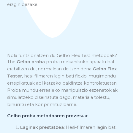
eragin dezake.
Nola funtzionatzen du Gelbo Flex Test metodoak?
The
Gelbo proba
proba mekanikoko aparatu bat
erabiltzen du, normalean deitzen dena
Gelbo Flex
Tester
, hesi-filmaren lagin bati flexio-mugimendu
errepikatuak aplikatzeko baldintza kontrolatuetan.
Proba mundu errealeko manipulazio eszenatokiak
simulatzeko diseinatuta dago, materiala tolestu,
bihurritu eta konprimituz barne.
Gelbo proba metodoaren prozesua:
Laginak prestatzea
: Hesi-filmaren lagin bat,