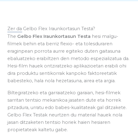
Zer da Gelbo Flex Iraunkortasun Testa?
The
Gelbo Flex Iraunkortasun Testa
hesi malgu-
filmek behin eta berriz flexio- eta tolesduraren
eraginpean porrota aurre egiteko duten gaitasuna
ebaluatzeko erabiltzen den metodo espezializatua da.
Hesi-film hauek ontziratzeko aplikazioetan erabili ohi
dira produktu sentikorrak kanpoko faktoreetatik
babesteko, hala nola hezetasuna, airea eta argia.
Biltegiratzeko eta garraiatzeko garaian, hesi-filmek
sarritan tentsio mekanikoa jasaten dute eta horrek
pitzadura, urratu edo babes-kualitateak gal ditzakete.
Gelbo Flex Testak neurtzen du material hauek nola
jasan ditzaketen tentsio horiek haien hesiaren
propietateak kaltetu gabe.