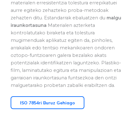
materialen erresistentzia tolestura errepikatuei
aurre egiteko zehazteko proba-metodoak
zehazten ditu. Estandarrak ebaluatzen du
malgu
iraunkortasuna
Materialen azterketa
kontrolatutako biraketa eta tolestura
mugimenduak aplikatuz egiten da, pinholes,
arrakalak edo tentsio mekanikoaren ondoren
oztopo-funtzioaren galera bezalako akats
potentzialak identifikatzen laguntzeko. Plastiko-
film, laminatutako egitura eta manipulazioan eta
garraioan iraunkortasuna funtsezkoa den ontzi
malguetarako probetan zabalki erabiltzen da.
ISO 7854ri Buruz Gehiago