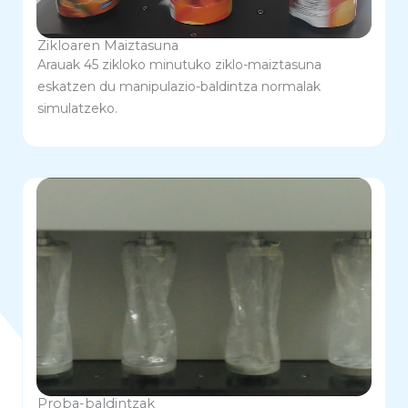
Zikloaren Maiztasuna
Arauak 45 zikloko minutuko ziklo-maiztasuna
eskatzen du manipulazio-baldintza normalak
simulatzeko.
Proba-baldintzak