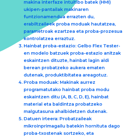
makina interfaze intuitibo batek (HMI)
ukipen-pantailak makinaren
funtzionamendua errazten du,
erabiltzaileek proba moduak hautatzea,
parametroak ezartzea eta proba-prozesua
kontrolatzea erraztuz.
Hainbat proba-estazio
: Gelbo Flex Tester-
en modelo batzuek proba-estazio anitzak
eskaintzen dituzte, hainbat lagin aldi
berean probatzeko aukera ematen
dutenak, produktibitatea areagotuz.
Proba moduak
: Makinak aurrez
programatutako hainbat proba modu
eskaintzen ditu (A, B, C, D, E), hainbat
material eta baldintza probatzeko
malgutasuna ahalbidetzen dutenak.
Datuen irteera
: Probatzaileak
mikroinprimagailu batekin hornituta dago
proba-txostenak sortzeko, eta