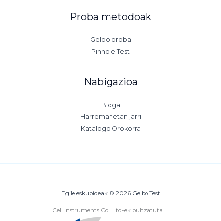
Proba metodoak
Gelbo proba
Pinhole Test
Nabigazioa
Bloga
Harremanetan jarri
Katalogo Orokorra
Egile eskubideak © 2026 Gelbo Test
Cell Instruments Co., Ltd-ek bultzatuta.