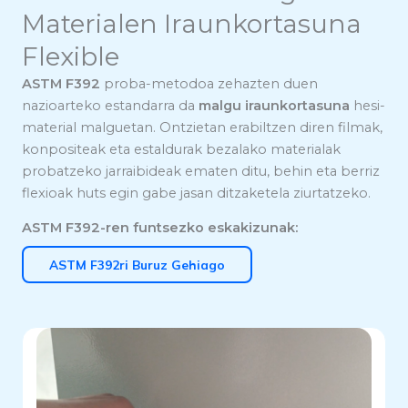
Materialen Iraunkortasuna
Flexible
ASTM F392
proba-metodoa zehazten duen
nazioarteko estandarra da
malgu iraunkortasuna
hesi-
material malguetan. Ontzietan erabiltzen diren filmak,
konpositeak eta estaldurak bezalako materialak
probatzeko jarraibideak ematen ditu, behin eta berriz
flexioak huts egin gabe jasan ditzaketela ziurtatzeko.
ASTM F392-ren funtsezko eskakizunak:
ASTM F392ri Buruz Gehiago