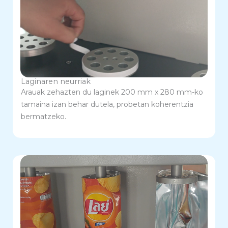
Laginaren neurriak
Arauak zehazten du laginek 200 mm x 280 mm-ko
tamaina izan behar dutela, probetan koherentzia
bermatzeko.