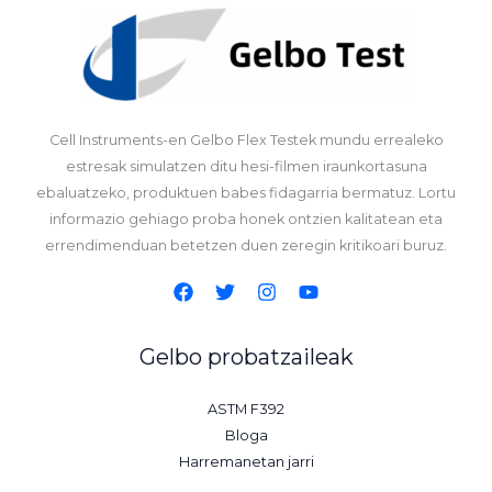
Cell Instruments-en Gelbo Flex Testek mundu errealeko
estresak simulatzen ditu hesi-filmen iraunkortasuna
ebaluatzeko, produktuen babes fidagarria bermatuz. Lortu
informazio gehiago proba honek ontzien kalitatean eta
errendimenduan betetzen duen zeregin kritikoari buruz.
Gelbo probatzaileak
ASTM F392
Bloga
Harremanetan jarri