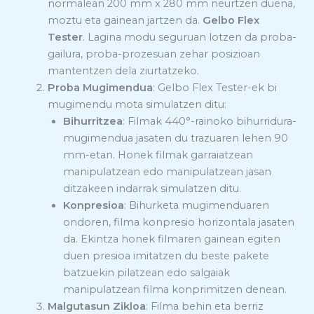
normalean 200 mm x 280 mm neurtzen duena,
moztu eta gainean jartzen da.
Gelbo Flex
Tester
. Lagina modu seguruan lotzen da proba-
gailura, proba-prozesuan zehar posizioan
mantentzen dela ziurtatzeko.
Proba Mugimendua
: Gelbo Flex Tester-ek bi
mugimendu mota simulatzen ditu:
Bihurritzea
: Filmak 440°-rainoko bihurridura-
mugimendua jasaten du trazuaren lehen 90
mm-etan. Honek filmak garraiatzean
manipulatzean edo manipulatzean jasan
ditzakeen indarrak simulatzen ditu.
Konpresioa
: Bihurketa mugimenduaren
ondoren, filma konpresio horizontala jasaten
da. Ekintza honek filmaren gainean egiten
duen presioa imitatzen du beste pakete
batzuekin pilatzean edo salgaiak
manipulatzean filma konprimitzen denean.
Malgutasun Zikloa
: Filma behin eta berriz