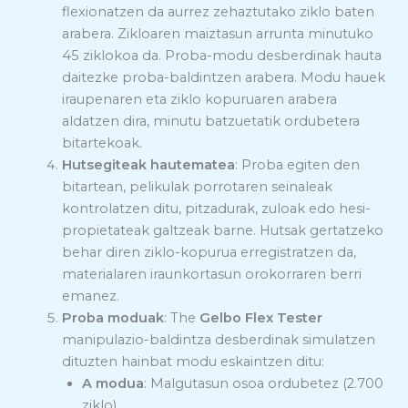
flexionatzen da aurrez zehaztutako ziklo baten
arabera. Zikloaren maiztasun arrunta minutuko
45 ziklokoa da. Proba-modu desberdinak hauta
daitezke proba-baldintzen arabera. Modu hauek
iraupenaren eta ziklo kopuruaren arabera
aldatzen dira, minutu batzuetatik ordubetera
bitartekoak.
Hutsegiteak hautematea
: Proba egiten den
bitartean, pelikulak porrotaren seinaleak
kontrolatzen ditu, pitzadurak, zuloak edo hesi-
propietateak galtzeak barne. Hutsak gertatzeko
behar diren ziklo-kopurua erregistratzen da,
materialaren iraunkortasun orokorraren berri
emanez.
Proba moduak
: The
Gelbo Flex Tester
manipulazio-baldintza desberdinak simulatzen
dituzten hainbat modu eskaintzen ditu:
A modua
: Malgutasun osoa ordubetez (2.700
ziklo)