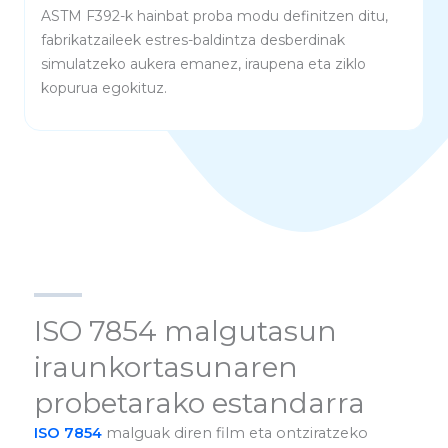
ASTM F392-k hainbat proba modu definitzen ditu,
fabrikatzaileek estres-baldintza desberdinak
simulatzeko aukera emanez, iraupena eta ziklo
kopurua egokituz.
ISO 7854 malgutasun
iraunkortasunaren
probetarako estandarra
ISO 7854
malguak diren film eta ontziratzeko