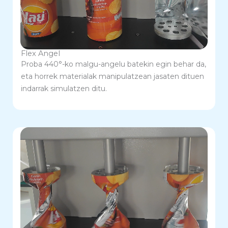
Flex Angel
Proba 440°-ko malgu-angelu batekin egin behar da,
eta horrek materialak manipulatzean jasaten dituen
indarrak simulatzen ditu.