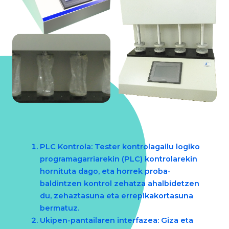
PLC Kontrola
: Tester kontrolagailu logiko
programagarriarekin (PLC) kontrolarekin
hornituta dago, eta horrek proba-
baldintzen kontrol zehatza ahalbidetzen
du, zehaztasuna eta errepikakortasuna
bermatuz.
Ukipen-pantailaren interfazea
: Giza eta