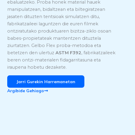
ebaluatzeko. Proba honek material hauek
manipulatzean, bidaltzean eta biltegiratzean
jasaten dituzten tentsioak simulatzen ditu,
fabrikatzaileei laguntzen die euren filmek
ontziratutako produktuaren bizitza-ziklo osoan
babes-propietateak mantentzen dituztela
ziurtatzen. Gelbo Flex proba-metodoa eta
betetzen den ulertuz
ASTM F392
, fabrikatzaileek
beren ontzi-materialen fidagarritasuna eta
iraupena hobetu dezakete.
Jarri Gurekin Harremanetan
Argibide Gehiago