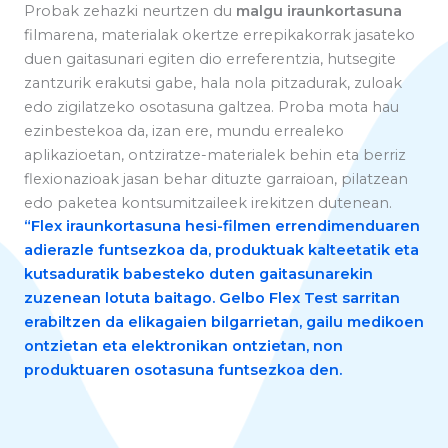
Probak zehazki neurtzen du
malgu iraunkortasuna
filmarena, materialak okertze errepikakorrak jasateko
duen gaitasunari egiten dio erreferentzia, hutsegite
zantzurik erakutsi gabe, hala nola pitzadurak, zuloak
edo zigilatzeko osotasuna galtzea. Proba mota hau
ezinbestekoa da, izan ere, mundu errealeko
aplikazioetan, ontziratze-materialek behin eta berriz
flexionazioak jasan behar dituzte garraioan, pilatzean
edo paketea kontsumitzaileek irekitzen dutenean.
“
Flex iraunkortasuna
hesi-filmen errendimenduaren
adierazle funtsezkoa da, produktuak kalteetatik eta
kutsaduratik babesteko duten gaitasunarekin
zuzenean lotuta baitago. Gelbo Flex Test sarritan
erabiltzen da elikagaien bilgarrietan, gailu medikoen
ontzietan eta elektronikan ontzietan, non
produktuaren osotasuna funtsezkoa den.