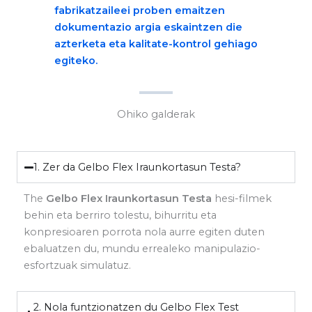
fabrikatzaileei proben emaitzen
dokumentazio argia eskaintzen die
azterketa eta kalitate-kontrol gehiago
egiteko.
Ohiko galderak
1. Zer da Gelbo Flex Iraunkortasun Testa?
The
Gelbo Flex Iraunkortasun Testa
hesi-filmek
behin eta berriro tolestu, bihurritu eta
konpresioaren porrota nola aurre egiten duten
ebaluatzen du, mundu errealeko manipulazio-
esfortzuak simulatuz.
2. Nola funtzionatzen du Gelbo Flex Test