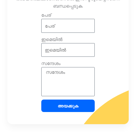
ബന്ധപ്പെടുക.
പേര്
ഇമെയിൽ
സന്ദേശം
അയക്കുക