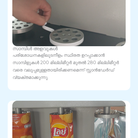
സാമ്പിൾ അളവുകൾ
പരിശോധനകളിലുടനീളം സ്ഥിരത ഉറപ്പാക്കാൻ
സാമ്പിളുകൾ 200 മില്ലിമീറ്റർ മുതൽ 280 മില്ലിമീറ്റർ
വരെ വലുപ്പമുള്ളതായിരിക്കണമെന്ന് സ്റ്റാൻഡേർഡ്
വ്യക്തമാക്കുന്നു.