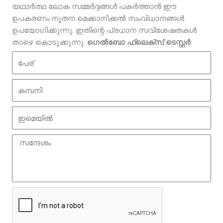
യഥാർത്ഥ ലോക സമ്മർദ്ദങ്ങൾ പകർത്താൻ ഈ
ഉപകരണം നൂതന മെക്കാനിക്കൽ സംവിധാനങ്ങൾ
ഉപയോഗിക്കുന്നു. ഇതിന്റെ പ്രധാന സവിശേഷതകൾ
താഴെ കൊടുക്കുന്നു.
ഗെൽബോ ഫ്ലെക്സ് ടെസ്റ്റർ
:
പേ
ര്
ക
മ്പ
നി
ഇ
മെ
യി
സ
ൽ
ന്ദേ
ശം