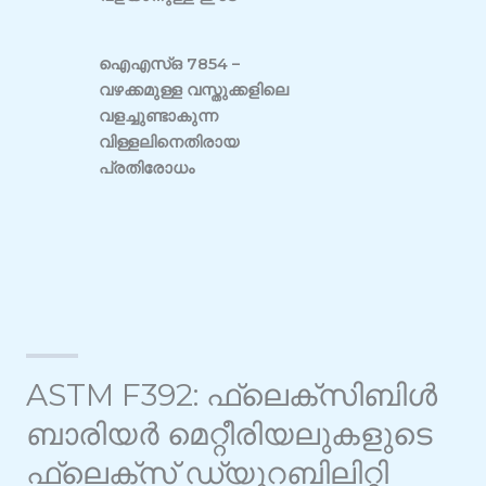
ഐഎസ്ഒ 7854 –
വഴക്കമുള്ള വസ്തുക്കളിലെ
വളച്ചുണ്ടാകുന്ന
വിള്ളലിനെതിരായ
പ്രതിരോധം
ASTM F392: ഫ്ലെക്സിബിൾ
ബാരിയർ മെറ്റീരിയലുകളുടെ
ഫ്ലെക്സ് ഡ്യൂറബിലിറ്റി