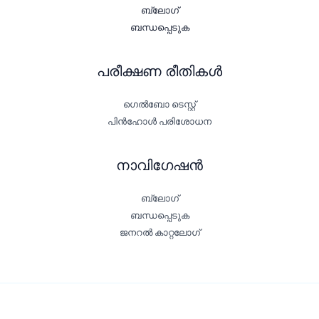
ബ്ലോഗ്
ബന്ധപ്പെടുക
പരീക്ഷണ രീതികൾ
ഗെൽബോ ടെസ്റ്റ്
പിൻഹോൾ പരിശോധന
നാവിഗേഷൻ
ബ്ലോഗ്
ബന്ധപ്പെടുക
ജനറൽ കാറ്റലോഗ്