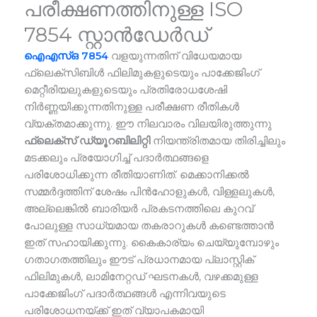
പരീക്ഷണത്തിനുള്ള ISO
7854 സ്റ്റാൻഡേർഡ്
ഐഎസ്ഒ 7854
വളയുന്നതിന് വിധേയമായ
ഫ്ലെക്സിബിൾ ഫിലിമുകളുടെയും പാക്കേജിംഗ്
മെറ്റീരിയലുകളുടെയും പ്രതിരോധശേഷി
നിർണ്ണയിക്കുന്നതിനുള്ള പരീക്ഷണ രീതികൾ
വ്യക്തമാക്കുന്നു. ഈ നിലവാരം വിലയിരുത്തുന്നു
ഫ്ലെക്സ് ഡ്യൂറബിലിറ്റി
നിയന്ത്രിതമായ തിരിച്ചിലും
മടക്കലും പ്രയോഗിച്ച് പദാർത്ഥങ്ങളെ
പരിശോധിക്കുന്ന രീതിയാണിത്. മെക്കാനിക്കൽ
സമ്മർദ്ദത്തിന് ശേഷം പിൻഹോളുകൾ, വിള്ളലുകൾ,
അല്ലെങ്കിൽ ബാരിയർ പ്രകടനത്തിലെ കുറവ്
പോലുള്ള സാധ്യമായ തകരാറുകൾ കണ്ടെത്താൻ
ഇത് സഹായിക്കുന്നു. കൈകാര്യം ചെയ്യുമ്പോഴും
ഗതാഗതത്തിലും ഈട് പ്രധാനമായ പ്ലാസ്റ്റിക്
ഫിലിമുകൾ, ലാമിനേറ്റഡ് ഘടനകൾ, വഴക്കമുള്ള
പാക്കേജിംഗ് പദാർത്ഥങ്ങൾ എന്നിവയുടെ
പരിശോധനയ്ക്ക് ഇത് വ്യാപകമായി