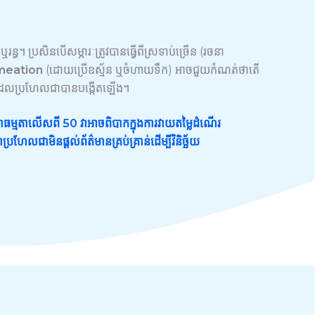
រន្ធ។ ប្រសិនបើសម្ភារៈត្រូវបានធ្វើពីស្រទាប់ច្រើន (រចនា
ermeation
(ដោយប្រើឧស្ម័ន ឬចំហាយទឹក) អាចជួយកំណត់ថាតើ
រន្ធដែលប្រហែលជាបានបង្កើតឡើង។
ជាធម្មតាលើសពី 50 វាអាចពិបាកក្នុងការវាយតម្លៃដំណើរ
រហែលជាមិនផ្តល់ព័ត៌មានគ្រប់គ្រាន់ដើម្បីវិនិច្ឆ័យ