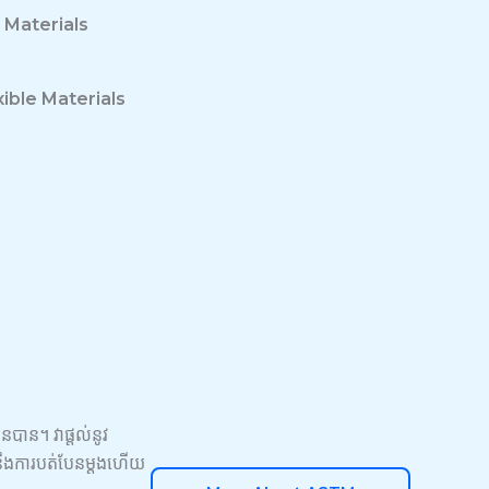
r Materials
xible Materials
នបាន។ វាផ្តល់នូវ
ល់នឹងការបត់បែនម្តងហើយ