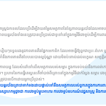
ីសាស្រ្តឯកទេសដែលប្រើដើម្បីវាយតម្លៃសមត្ថភាពនៃខ្សែភាពយន្តរបាំងដែលអ
យន្តរបាំងទាំងនេះត្រូវបានប្រើប្រាស់ជាទូទៅនៅក្នុងកម្មវិធីវេចខ្ចប់ដើម្បី
ាំងជារឿយៗទទួលរងនូវភាពតានតឹងផ្នែកមេកានិក ដែលអាចធ្វើឱ្យពួកវាប្រេះ រហែក 
្រាំនឹងភាពតានតឹងបែបនេះបានល្អប៉ុណ្ណា ដោយមិនប៉ះពាល់ដល់លក្ខណៈសម្បត្តិ
ែភាពយន្ត ដែលសំដៅទៅលើសមត្ថភាពរបស់សម្ភារៈក្នុងការទប់ទល់នឹងការពត
។ ប្រភេទនៃការធ្វើតេស្តនេះគឺចាំបាច់ពីព្រោះនៅក្នុងកម្មវិធីជាក់ស្តែង សម្ភារៈវេច
រូវបានបើកដោយអ្នកប្រើប្រាស់។
ពយន្តរបាំងព្រោះវាទាក់ទងដោយផ្ទាល់ទៅនឹងសមត្ថភាពរបស់ពួកគេក្នុងការការព
សាហកម្មដូចជា ការវេចខ្ចប់ម្ហូបអាហារ ការវេចខ្ចប់ឧបករណ៍វេជ្ជសាស្ត្រ និងកា