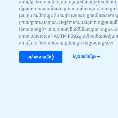
ការអនុវត្ត និងភាពធន់នៃខ្សែភាពយន្តរបាំងដែលប្រើក្នុងកម្មវិធីវេចខ្ច
ធ្វើត្រាប់តាមភាពតានតឹងដែលប្រឈមមុខនឹងសម្ភារៈទាំងនេះ ក្នុ
គ្រប់គ្រង ការដឹកជញ្ជូន និងការផ្ទុក ដោយជួយអ្នកផលិតធានាថាខ្
ពួកគេរក្សាបាននូវលក្ខណៈសម្បត្តិការពាររបស់ពួកគេពេញមួយវដ្ត
ដែលបានវេចខ្ចប់។ ដោយការយល់ដឹងអំពីវិធីសាស្ត្រសាកល្បង Ge
អនុលោមតាមរបស់វា។
ASTM F392
ក្រុមហ៊ុនផលិតអាចធ្វើអ
ភាពជឿជាក់ និងភាពជាប់បានយូរនៃសម្ភារៈវេចខ្ចប់របស់ពួកគេ។
ស្វែងយល់បន្ថែម
ទាក់ទងមកយើងខ្ញុំ