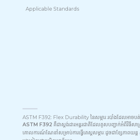
Applicable Standards
ASTM F392: Flex Durability នៃសម្ភារៈរបាំងដែលអាចបត
ASTM F392
គឺជាស្តង់ដារអន្តរជាតិដែលគូសបញ្ជាក់អំពីវិធីសា
គោលការណ៍ណែនាំសម្រាប់ការធ្វើតេស្តសម្ភារៈដូចជាខ្សែភាពយន្ត 