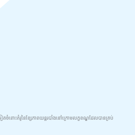
ទៀតចំពោះគំរូនៃខ្សែភាពយន្តរបាំងនៅក្រោមលក្ខខណ្ឌដែលបានគ្រប់