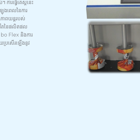
ប់។ ការធ្វើតេស្តនេះ
ងអំឡុងពេលនៃការ
សែភាពយន្តរបស់
ជីវិតនៃផលិតផល
lbo Flex និងការ
ោយប្រសើរឡើងនូវ