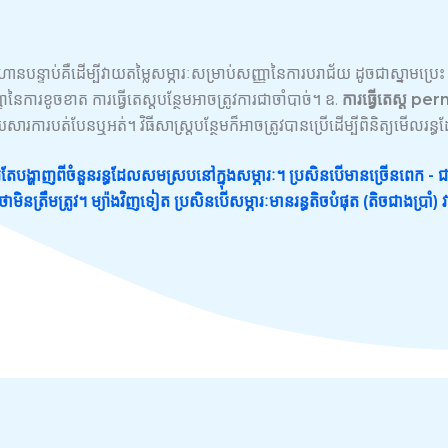
ានបន្ទាប់គឺដើម្បីវាយតម្លៃសម្ភារៈសម្រាប់សញ្ញានៃការបរាជ័យ ដូចជាស្នាមប្រេះ ឬ
នៃការខូចខាត ការធ្វើតេស្តបន្ថែមអាចត្រូវការជាចាំបាច់។ ឧ.
ការធ្វើតេស្ត p
ារការបត់បែនឬអត់។ វិធីសាស្រ្តបន្ថែមក៏អាចត្រូវបានប្រើដើម្បីពិនិត្យមើល
ួរតែបង្ហាញពីចំនួនរន្ធដែលសមស្របនៅក្នុងសម្ភារៈ។ ប្រសិនបើមានច្រើនពេក - 
ត្រឹមត្រូវ។ ម្យ៉ាងវិញទៀត ប្រសិនបើសម្ភារៈមានរន្ធតិចបំផុត (តិចជាងប្រាំ) វាប្