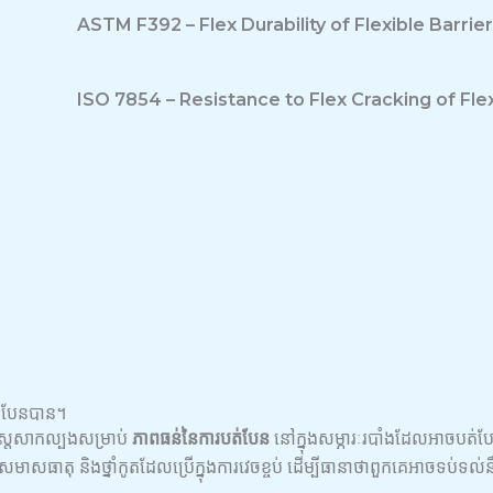
ASTM F392 – Flex Durability of Flexible Barrie
ISO 7854 – Resistance to Flex Cracking of Fle
់បែនបាន។
ស្ត្រសាកល្បងសម្រាប់
ភាពធន់នៃការបត់បែន
នៅក្នុងសម្ភារៈរបាំងដែលអាចបត់បែ
សមាសធាតុ និងថ្នាំកូតដែលប្រើក្នុងការវេចខ្ចប់ ដើម្បីធានាថាពួកគេអាចទប់ទ