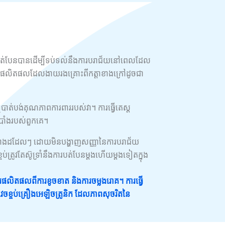
ាចបត់បែនបានដើម្បីទប់ទល់នឹងការបរាជ័យនៅពេលដែល
ការពារផលិតផលដែលងាយរងគ្រោះពីកត្តាខាងក្រៅដូចជា
ឬបាត់បង់គុណភាពការពាររបស់វា។ ការធ្វើតេស្ត
របាំងរបស់ពួកគេ។
់កោងដដែលៗ ដោយមិនបង្ហាញសញ្ញានៃការបរាជ័យ
ខ្ចប់ត្រូវតែស៊ូទ្រាំនឹងការបត់បែនម្តងហើយម្តងទៀតក្នុង
ារផលិតផលពីការខូចខាត និងការចម្លងរោគ។ ការធ្វើ
រវេចខ្ចប់គ្រឿងអេឡិចត្រូនិក ដែលភាពសុចរិតនៃ