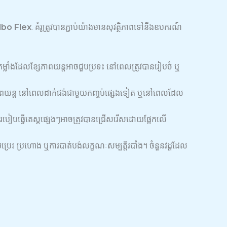
lbo Flex
. គំរូត្រូវបានភ្ជាប់យ៉ាងមានសុវត្ថិភាពទៅនឹងឧបករណ៍
កម្លាំងដែលខ្សែភាពយន្តអាចជួបប្រទះ នៅពេលត្រូវបានរៀបចំ ឬ
ក់លើខ្សែភាពយន្ត នៅពេលដាក់ជង់ជាមួយកញ្ចប់ផ្សេងទៀត ឬនៅពេលដែល
ី។ របៀបធ្វើតេស្តផ្សេងៗអាចត្រូវបានជ្រើសរើសដោយផ្អែកលើ
នាមប្រេះ ប្រហោង ឬការបាត់បង់លក្ខណៈសម្បត្តិរបាំង។ ចំនួនវដ្តដែល