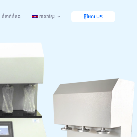
ទំនាក់ទំនង
ភាសាខ្មែរ
អ៊ីមែល US