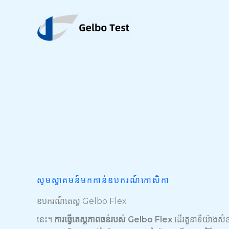
រំលង
ទៅ
មាតិកា
សូមស្វាគមន៍មកកាន់ឧបករណ៍កោសិកា
ឧបករណ៍តេស្ត Gelbo Flex
នេះ។
ការធ្វើតេស្តភាពធន់របស់ Gelbo Flex
ដើរតួនាទីយ៉ាងសំខា