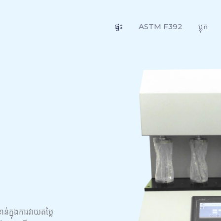
ផ្ទះ
ASTM F392
ប្លុក
ន់ក្នុងការវាយតម្លៃ