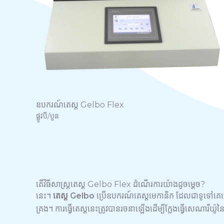
ឧបករណ៍តេស្ត Gelbo Flex
ផ្លូវបី/បួន
តើវិធីសាស្ត្រតេស្ត Gelbo Flex ដំណើរការយ៉ាងដូចម្តេច?
នេះ។
តេស្ត Gelbo
ប្រើឧបករណ៍តេស្តមេកានិក ដែលជាទូទៅគ
គ្រង។ ការធ្វើតេស្តនេះត្រូវបានរចនាឡើងដើម្បីក្លែងធ្វើសេណារីយ៉ូនៃ