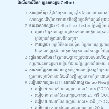
ដំណើរការវិធីសាស្ត្រសាកល្បង Gelbo៖
ការរៀបចំគំរូ
៖ គំរូនៃខ្សែភាពយន្តរបាំង ដែលជាធម្មតាវ
សាកល្បង ដើម្បីធានាថាវានៅតែស្ថិតក្នុងទីតាំងក្នុងអំ
ចលនាសាកល្បង
៖ Gelbo Flex Tester ក្លែងធ្វើចលន
រមួល
៖ ខ្សែភាពយន្តនេះឆ្លងកាត់ចលនាបង្វិលរហូតដល
គ្រប់គ្រងកំឡុងពេលដឹកជញ្ជូន។
ការបង្ហាប់
៖ បន្ទាប់​ពី​ចលនា​បង្វិល ខ្សែភាពយន្ត​ត
ខ្សែភាពយន្តត្រូវបានបង្ហាប់កំឡុងពេលដឹកជញ្ជូនទំនិ
វដ្តនៃការបត់បែន
៖ ខ្សែភាពយន្តនេះត្រូវបានបត់ម្តងហើយម
តម្រូវការសាកល្បង។ របៀបទាំងនេះប្រែប្រួលទៅតាមរយៈពេ
ការរកឃើញការបរាជ័យ
៖ ក្នុងអំឡុងពេលធ្វើតេស្ត ខ្សែភា
ត្រូវការសម្រាប់ការបរាជ័យកើតឡើងត្រូវបានកត់ត្រា ដោយ
របៀបសាកល្បង
៖ នេះ។
ឧបករណ៍តេស្ត Gelbo Flex
ផ
របៀប ក
: ការបត់បែនពេញរយៈពេល 1 ម៉ោង (2,700 វ
របៀប ខ
៖ ការបត់បែនពេញរយៈពេល 20 នាទី (900 វ
របៀប គ
: ការបត់បែនពេញរយៈពេល 6 នាទី (270 វដ្
របៀប ឃ
៖ ការបត់បែនពេញលេញសម្រាប់ 20 វដ្ត