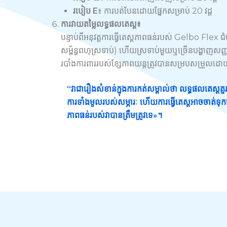
របៀប E
៖ ការបត់បែនដោយផ្នែកសម្រាប់ 20 វដ្ត
ការវាយតម្លៃលទ្ធផលតេស្ត៖
បន្ទាប់ពីអនុវត្តការធ្វើតេស្តភាពធន់របស់ Gelbo Flex ជំហ
សម្ព័ន្ធពហុស្រទាប់) ហើយស្រទាប់មួយឬច្រើនបង្ហាញសញ្ញា
របាំងការពាររបស់ខ្សែភាពយន្តត្រូវបានសម្របសម្រួលដោយស
“វាជារឿងសំខាន់ក្នុងការកត់សម្គាល់ថា លទ្ធផលតេស្តគ
ការទាំងមូលរបស់សម្ភារៈ ហើយការធ្វើតេស្តអាចចាត់ទុកថាមិន
ភាពធន់របស់វាបានត្រឹមត្រូវទេ»។