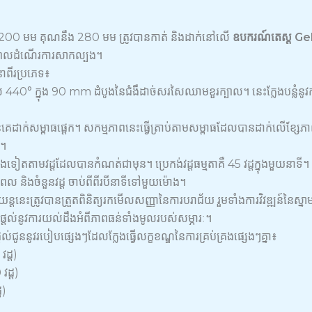
ាស់ 200 មម គុណនឹង 280 មម ត្រូវបានកាត់ និងដាក់នៅលើ
ឧបករណ៍តេស្ត Ge
ឡុងពេលដំណើរការសាកល្បង។
ាពីរប្រភេទ៖
់ 440° ក្នុង 90 mm ដំបូងនៃជំងឺដាច់សរសៃឈាមខួរក្បាល។ នេះក្លែងបន្លំនូវ
្រូវ​បាន​គេ​ដាក់​សម្ពាធ​ផ្ដេក។ សកម្មភាពនេះធ្វើត្រាប់តាមសម្ពាធដែលបានដា
ញ។
្តងទៀតតាមវដ្តដែលបានកំណត់ជាមុន។ ប្រេកង់វដ្តធម្មតាគឺ 45 វដ្តក្នុងមួយនាទ
ល និងចំនួនវដ្ត ចាប់ពីពីរបីនាទីទៅមួយម៉ោង។
ពយន្តនេះត្រូវបានត្រួតពិនិត្យរកមើលសញ្ញានៃការបរាជ័យ រួមទាំងការវិវឌ្ឍន៍នៃស្
ផ្តល់នូវការយល់ដឹងអំពីភាពធន់ទាំងមូលរបស់សម្ភារៈ។
្តល់ជូននូវរបៀបផ្សេងៗដែលក្លែងធ្វើលក្ខខណ្ឌនៃការគ្រប់គ្រងផ្សេងៗគ្នា៖
ដ្ត)
ដ្ត)
ត)