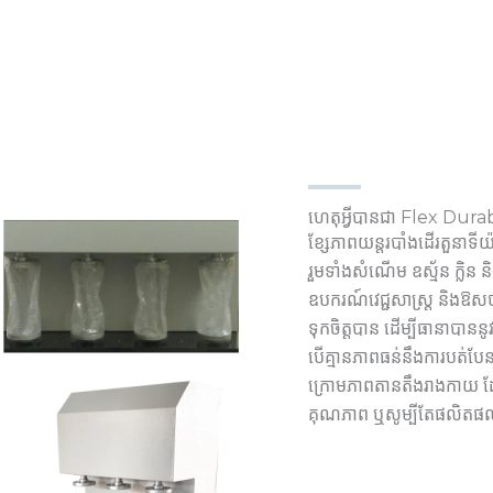
ហេតុអ្វីបានជា Flex Durabi
ខ្សែភាពយន្តរបាំងដើរតួនាទីយ៉
រួមទាំងសំណើម ឧស្ម័ន ក្លិន និ
ឧបករណ៍វេជ្ជសាស្ត្រ និងឱសថ ស
ទុកចិត្តបាន ដើម្បីធានាបាន
បើគ្មានភាពធន់នឹងការបត់បែន
ក្រោមភាពតានតឹងរាងកាយ 
គុណភាព ឬសូម្បីតែផលិតផ