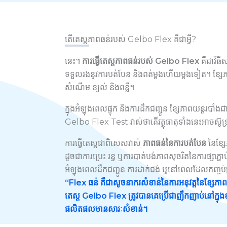
តើតេស្តភាពធន់របស់ Gelbo Flex គឺជាអ្វី?
នេះ។
ការធ្វើតេស្តភាពធន់របស់ Gelbo Flex
គឺជាវិធ
ទទួលរងនូវការបត់បែន និងពត់ម្តងហើយម្តងទៀត។ ខ្សែភាព
សំណើម ខ្យល់ និងពន្លឺ។
ក្នុងអំឡុងពេលផ្ទុក និងការដឹកជញ្ជូន ខ្សែភាពយន្តរប
Gelbo Flex Test វាស់ថាតើវត្ថុធាតុទាំងនេះអាចស៊ូទ
ការធ្វើតេស្តជាពិសេសវាស់
ភាពធន់នៃការបត់បែន
នៃខ្ស
ដូចជាការប្រេះ រន្ធ ឬការបាត់បង់ភាពសុចរិតនៃការផ្សាភ្ជាប់
អំឡុងពេលដឹកជញ្ជូន ការដាក់ជង់ ឬនៅពេលដែលកញ្ចប់ត្
“
Flex ធន់
គឺជាសូចនាករសំខាន់នៃការអនុវត្តនៃខ្សែភា
តេស្ត Gelbo Flex ត្រូវបានគេប្រើជាញឹកញាប់នៅក្នុងឧស្
ផលិតផលមានសារៈសំខាន់។