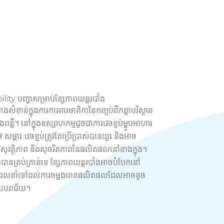
lity បញ្ហាសម្រាប់ខ្សែភាពយន្តរបាំង
ាងសំខាន់ក្នុងការការពារមាតិកានៃកញ្ចប់ពីកត្តាបរិស្ថាន
ងពន្លឺ។ នៅក្នុងឧស្សាហកម្មដូចជាការវេចខ្ចប់ម្ហូបអាហារ
ម្ភារៈវេចខ្ចប់ត្រូវតែប្រើប្រាស់បានយូរ និងអាច
នូវសុវត្ថិភាព និងសុចរិតភាពនៃផលិតផលនៅខាងក្នុង។
បានគ្រប់គ្រាន់ទេ ខ្សែភាពយន្តរបាំងអាចបំបែកនៅ
ដែលនាំទៅដល់ការចម្លងរោគផលិតផលដែលអាចខូច
លបរាជ័យ។