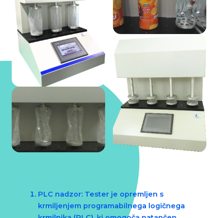
PLC nadzor
: Tester je opremljen s
krmiljenjem programabilnega logičnega
krmilnika (PLC), ki omogoča natančen