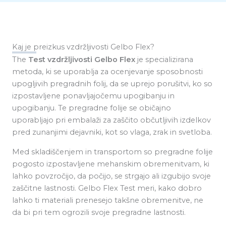
Kaj je preizkus vzdržljivosti Gelbo Flex?
The
Test vzdržljivosti Gelbo Flex
je specializirana
metoda, ki se uporablja za ocenjevanje sposobnosti
upogljivih pregradnih folij, da se uprejo porušitvi, ko so
izpostavljene ponavljajočemu upogibanju in
upogibanju. Te pregradne folije se običajno
uporabljajo pri embalaži za zaščito občutljivih izdelkov
pred zunanjimi dejavniki, kot so vlaga, zrak in svetloba.
Med skladiščenjem in transportom so pregradne folije
pogosto izpostavljene mehanskim obremenitvam, ki
lahko povzročijo, da počijo, se strgajo ali izgubijo svoje
zaščitne lastnosti. Gelbo Flex Test meri, kako dobro
lahko ti materiali prenesejo takšne obremenitve, ne
da bi pri tem ogrozili svoje pregradne lastnosti.