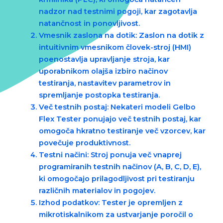
nadzor nad testnimi pogoji, kar zagotavlja
natančnost in ponovljivost.
Vmesnik zaslona na dotik
: Zaslon na dotik z
intuitivnim vmesnikom človek-stroj (HMI)
poenostavlja upravljanje stroja, kar
uporabnikom olajša izbiro načinov
testiranja, nastavitev parametrov in
spremljanje postopka testiranja.
Več testnih postaj
: Nekateri modeli Gelbo
Flex Tester ponujajo več testnih postaj, kar
omogoča hkratno testiranje več vzorcev, kar
povečuje produktivnost.
Testni načini
: Stroj ponuja več vnaprej
programiranih testnih načinov (A, B, C, D, E),
ki omogočajo prilagodljivost pri testiranju
različnih materialov in pogojev.
Izhod podatkov
: Tester je opremljen z
mikrotiskalnikom za ustvarjanje poročil o