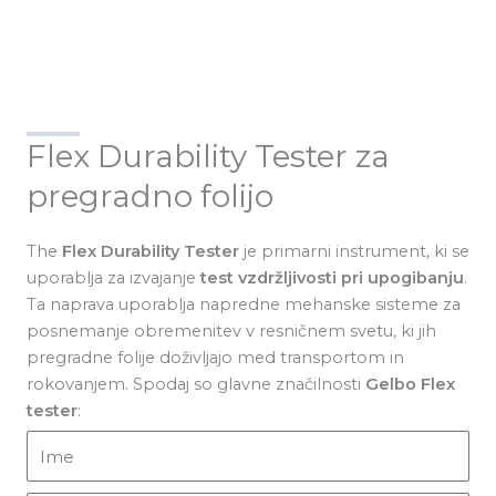
Flex Durability Tester za
pregradno folijo
The
Flex Durability Tester
je primarni instrument, ki se
uporablja za izvajanje
test vzdržljivosti pri upogibanju
.
Ta naprava uporablja napredne mehanske sisteme za
posnemanje obremenitev v resničnem svetu, ki jih
pregradne folije doživljajo med transportom in
rokovanjem. Spodaj so glavne značilnosti
Gelbo Flex
tester
:
I
m