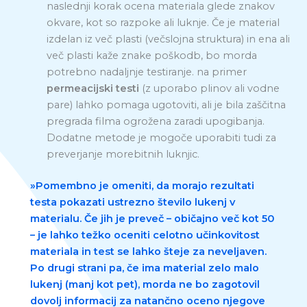
naslednji korak ocena materiala glede znakov
okvare, kot so razpoke ali luknje. Če je material
izdelan iz več plasti (večslojna struktura) in ena ali
več plasti kaže znake poškodb, bo morda
potrebno nadaljnje testiranje. na primer
permeacijski testi
(z uporabo plinov ali vodne
pare) lahko pomaga ugotoviti, ali je bila zaščitna
pregrada filma ogrožena zaradi upogibanja.
Dodatne metode je mogoče uporabiti tudi za
preverjanje morebitnih luknjic.
»Pomembno je omeniti, da morajo rezultati
testa pokazati ustrezno število lukenj v
materialu. Če jih je preveč – običajno več kot 50
– je lahko težko oceniti celotno učinkovitost
materiala in test se lahko šteje za neveljaven.
Po drugi strani pa, če ima material zelo malo
lukenj (manj kot pet), morda ne bo zagotovil
dovolj informacij za natančno oceno njegove