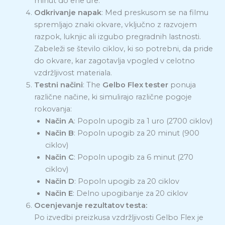
minut do ene ure.
Odkrivanje napak
: Med preskusom se na filmu
spremljajo znaki okvare, vključno z razvojem
razpok, luknjic ali izgubo pregradnih lastnosti.
Zabeleži se število ciklov, ki so potrebni, da pride
do okvare, kar zagotavlja vpogled v celotno
vzdržljivost materiala.
Testni načini
: The
Gelbo Flex tester
ponuja
različne načine, ki simulirajo različne pogoje
rokovanja:
Način A
: Popoln upogib za 1 uro (2700 ciklov)
Način B
: Popoln upogib za 20 minut (900
ciklov)
Način C
: Popoln upogib za 6 minut (270
ciklov)
Način D
: Popoln upogib za 20 ciklov
Način E
: Delno upogibanje za 20 ciklov
Ocenjevanje rezultatov testa:
Po izvedbi preizkusa vzdržljivosti Gelbo Flex je