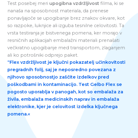
Test posebej meri
upogibna vzdržljivost
filma, ki se
nanaša na sposobnost materiala, da prenese
ponavljajoče se upogibanje brez znakov okvare, kot
so razpoke, luknjice ali izguba tesnilne celovitosti. Ta
vrsta testiranja je bistvenega pomena, ker morajo v
resničnih aplikacijah embalažni materiali prenašati
večkratno upogibanje med transportom, zlaganjem
ali ko potrošniki odprejo paket.
“
Flex vzdržljivost
je ključni pokazatelj učinkovitosti
pregradnih folij, saj je neposredno povezana z
njihovo sposobnostjo zaščite izdelkov pred
poškodbami in kontaminacijo. Test Gelbo Flex se
pogosto uporablja v panogah, kot so embalaža za
živila, embalaža medicinskih naprav in embalaža
elektronike, kjer je celovitost izdelka ključnega
pomena.«