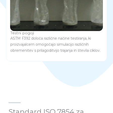
Testni pogoji
ASTM F392 določa različne načine testiranja, ki
proizvajalcem omogočajo simulacijo različnih
obremenitev s prilagoditvijo trajanja in števila ciklov.
Standard ISO 7854 za