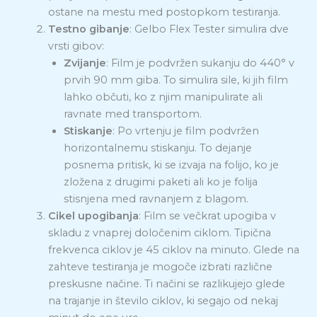
ostane na mestu med postopkom testiranja.
Testno gibanje
: Gelbo Flex Tester simulira dve
vrsti gibov:
Zvijanje
: Film je podvržen sukanju do 440° v
prvih 90 mm giba. To simulira sile, ki jih film
lahko občuti, ko z njim manipulirate ali
ravnate med transportom.
Stiskanje
: Po vrtenju je film podvržen
horizontalnemu stiskanju. To dejanje
posnema pritisk, ki se izvaja na folijo, ko je
zložena z drugimi paketi ali ko je folija
stisnjena med ravnanjem z blagom.
Cikel upogibanja
: Film se večkrat upogiba v
skladu z vnaprej določenim ciklom. Tipična
frekvenca ciklov je 45 ciklov na minuto. Glede na
zahteve testiranja je mogoče izbrati različne
preskusne načine. Ti načini se razlikujejo glede
na trajanje in število ciklov, ki segajo od nekaj