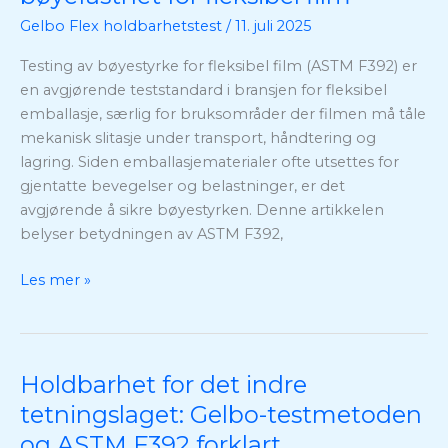
standard
Gelbo Flex holdbarhetstest
/
11. juli 2025
for
testing
Testing av bøyestyrke for fleksibel film (ASTM F392) er
av
en avgjørende teststandard i bransjen for fleksibel
bøyefasthet
emballasje, særlig for bruksområder der filmen må tåle
for
mekanisk slitasje under transport, håndtering og
fleksibel
lagring. Siden emballasjematerialer ofte utsettes for
film
gjentatte bevegelser og belastninger, er det
avgjørende å sikre bøyestyrken. Denne artikkelen
belyser betydningen av ASTM F392,
Les mer »
Holdbarhet for det indre
Holdbarhet
for
tetningslaget: Gelbo-testmetoden
det
og ASTM F392 forklart