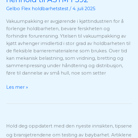
vakuumpakning
Gelbo Flex holdbarhetstest
/
4. juli 2025
for
kjøtt
Vakuumpakking er avgjørende i kjøttindustrien for å
i
forlenge holdbarheten, bevare ferskheten og
henhold
forhindre forurensning. Ytelsen til vakuumpakking av
til
kjøtt avhenger imidlertid i stor grad av holdbarheten til
ASTM
de fleksible barrierematerialene som brukes. Over tid
F392
kan mekanisk belastning, som vridning, bretting og
sammenpressing under håndtering og distribusjon,
føre til dannelse av små hull, noe som setter
Les mer »
Hold deg oppdatert med den nyeste innsikten, tipsene
og bransjetrendene om testing av bøybarhet. Artiklene