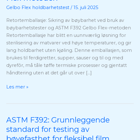
ved
Gelbo Flex holdbarhetstest
/
15. juli 2025
hjelp
Retortemballasje: Sikring av bøybarhet ved bruk av
av
bøybarhetstester og ASTM F392 Gelbo Flex-metoden
bøyetester
Retortemballasje har blitt en uunnværlig løsning for
og
sterilisering av matvarer ved høye temperaturer, og gir
ASTM
lang holdbarhet uten kjøling. Denne emballasjen, som
F392
brukes til ferdigretter, supper, sauser og til og med
Gelbo
dyrefôr, må tåle tøffe termiske prosesser og gjentatt
Flex-
håndtering uten at det går ut over […]
metoden
Les mer »
ASTM F392: Grunnleggende
ASTM
F392:
standard for testing av
Grunnleggende
bøyefasthet for fleksibel film