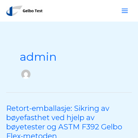
Hopp
S
rett
ø
til
k
innholdet
admin
Retort-emballasje: Sikring av
Retort-
emballasje:
bøyefasthet ved hjelp av
Sikring
bøyetester og ASTM F392 Gelbo
av
Flex-metoden
bøyefasthet