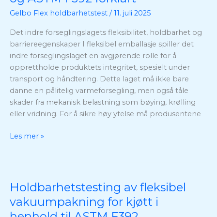
indre
Gelbo Flex holdbarhetstest
/
11. juli 2025
tetningslaget:
Gelbo-
Det indre forseglingslagets fleksibilitet, holdbarhet og
testmetoden
barriereegenskaper I fleksibel emballasje spiller det
og
indre forseglingslaget en avgjørende rolle for å
ASTM
opprettholde produktets integritet, spesielt under
F392
transport og håndtering. Dette laget må ikke bare
forklart
danne en pålitelig varmeforsegling, men også tåle
skader fra mekanisk belastning som bøying, krølling
eller vridning. For å sikre høy ytelse må produsentene
Les mer »
Holdbarhetstesting av fleksibel
Holdbarhetstesting
av
vakuumpakning for kjøtt i
fleksibel
henhold til ASTM F392