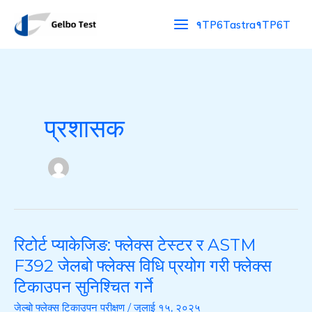
सामग्रीमा
खो
१TP6Tastra१TP6T
जानुहोस्
ज्नु
हो
स्
प्रशासक
रिटोर्ट प्याकेजिङ: फ्लेक्स टेस्टर र ASTM
रिटोर्ट
प्याकेजिङ:
F392 जेलबो फ्लेक्स विधि प्रयोग गरी फ्लेक्स
फ्लेक्स
टिकाउपन सुनिश्चित गर्ने
टेस्टर
जेल्बो फ्लेक्स टिकाउपन परीक्षण
/
जुलाई १५, २०२५
र