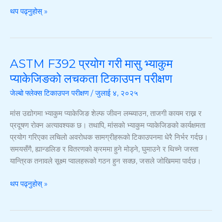
को
थप पढ्नुहोस् »
व्याख्या
ASTM F392 प्रयोग गरी मासु भ्याकुम
ASTM
F392
प्याकेजिङको लचकता टिकाउपन परीक्षण
प्रयोग
जेल्बो फ्लेक्स टिकाउपन परीक्षण
/
जुलाई ४, २०२५
गरी
मासु
मांस उद्योगमा भ्याकुम प्याकेजिङ शेल्फ जीवन लम्ब्याउन, ताजगी कायम राख्न र
भ्याकुम
प्रदूषण रोक्न अत्यावश्यक छ। तथापि, मांसको भ्याकुम प्याकेजिङको कार्यक्षमता
प्याकेजिङको
प्रयोग गरिएका लचिलो अवरोधक सामग्रीहरूको टिकाउपनमा धेरै निर्भर गर्दछ।
लचकता
समयसँगै, ह्यान्डलिङ र वितरणको क्रममा हुने मोड्ने, घुमाउने र थिच्ने जस्ता
टिकाउपन
यान्त्रिक तनावले सूक्ष्म प्वालहरूको गठन हुन सक्छ, जसले जोखिममा पार्दछ।
परीक्षण
थप पढ्नुहोस् »