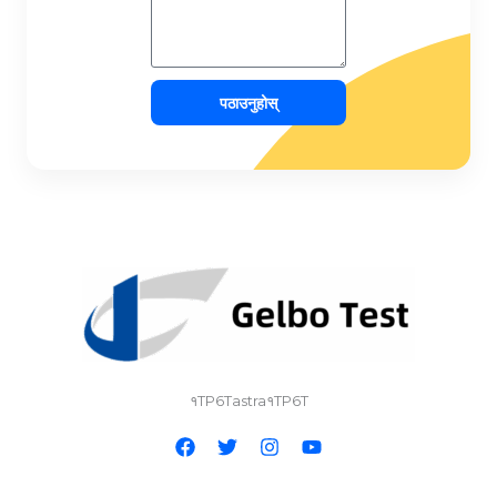
पठाउनुहोस्
१TP6Tastra१TP6T