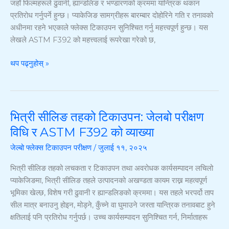
जहाँ फिल्महरूले ढुवानी, ह्यान्डलिङ र भण्डारणको क्रममा यान्त्रिक थकान
लागि
प्रतिरोध गर्नुपर्ने हुन्छ। प्याकेजिङ सामग्रीहरू बारम्बार दोहोरिने गति र तनावको
अनिवार्य
अधीनमा रहने भएकाले फ्लेक्स टिकाउपन सुनिश्चित गर्नु महत्त्वपूर्ण हुन्छ। यस
मानक
लेखले ASTM F392 को महत्त्वलाई रूपरेखा गरेको छ,
थप पढ्नुहोस् »
भित्री सीलिङ तहको टिकाउपन: जेलबो परीक्षण
भित्री
सीलिङ
विधि र ASTM F392 को व्याख्या
तहको
जेल्बो फ्लेक्स टिकाउपन परीक्षण
/
जुलाई ११, २०२५
टिकाउपन:
जेलबो
भित्री सीलिङ तहको लचकता र टिकाउपन तथा अवरोधक कार्यसम्पादन लचिलो
परीक्षण
प्याकेजिङमा, भित्री सीलिङ तहले उत्पादनको अखण्डता कायम राख्न महत्वपूर्ण
विधि
भूमिका खेल्छ, विशेष गरी ढुवानी र ह्यान्डलिङको क्रममा। यस तहले भरपर्दो ताप
र
सील मात्र बनाउनु होइन, मोड्ने, कुँच्ने वा घुमाउने जस्ता यान्त्रिक तनावबाट हुने
ASTM
क्षतिलाई पनि प्रतिरोध गर्नुपर्छ। उच्च कार्यसम्पादन सुनिश्चित गर्न, निर्माताहरू
F392