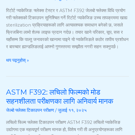
ASTM
रिटोर्ट प्याकेजिङ: फ्लेक्स टेस्टर र ASTM F392 जेलबो फ्लेक्स विधि प्रयोग
F392
गरी फ्लेक्सको टिकाउपन सुनिश्चित गर्ने रिटोर्ट प्याकेजिङ उच्च तापक्रममा खाद्य
जेलबो
sterilization प्रक्रियाहरूको लागि अत्यावश्यक समाधान बनेको छ, जसले
फ्लेक्स
फ्रिजबिना लामो शेल्फ लाइफ प्रदान गर्दछ। तयार खाने परिकार, सूप, सस र
विधि
यहाँसम्म कि पाल्तु जनावरको खानामा पाइने यो प्याकेजिङले कठोर तापीय प्रशोधन
प्रयोग
र बारम्बार ह्यान्डलिङलाई आफ्नो गुणस्तरमा सम्झौता नगरी सहन सक्नुपर्छ।
गरी
फ्लेक्स
थप पढ्नुहोस् »
टिकाउपन
सुनिश्चित
गर्ने
ASTM F392: लचिलो फिल्मको मोड
ASTM
F392:
सहनशीलता परीक्षणका लागि अनिवार्य मानक
लचिलो
जेल्बो फ्लेक्स टिकाउपन परीक्षण
/
जुलाई ११, २०२५
फिल्मको
मोड
लचिलो फिल्म फ्लेक्स टिकाउपन परीक्षण ASTM F392 लचिलो प्याकेजिङ
सहनशीलता
उद्योगमा एक महत्वपूर्ण परीक्षण मानक हो, विशेष गरी ती अनुप्रयोगहरूका लागि
परीक्षणका