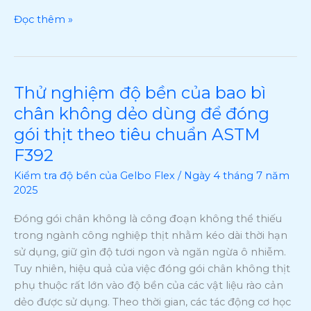
và
Đọc thêm »
tiêu
chuẩn
ASTM
F392
Thử nghiệm độ bền của bao bì
Thử
nghiệm
chân không dẻo dùng để đóng
độ
gói thịt theo tiêu chuẩn ASTM
bền
F392
của
bao
Kiểm tra độ bền của Gelbo Flex
/
Ngày 4 tháng 7 năm
bì
2025
chân
Đóng gói chân không là công đoạn không thể thiếu
không
trong ngành công nghiệp thịt nhằm kéo dài thời hạn
dẻo
sử dụng, giữ gìn độ tươi ngon và ngăn ngừa ô nhiễm.
dùng
Tuy nhiên, hiệu quả của việc đóng gói chân không thịt
để
phụ thuộc rất lớn vào độ bền của các vật liệu rào cản
đóng
dẻo được sử dụng. Theo thời gian, các tác động cơ học
gói