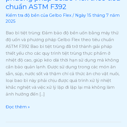
chuẩn ASTM F392
chân
không:
Kiểm tra độ bền của Gelbo Flex
/
Ngày 15 tháng 7 năm
Đảm
2025
bảo
Bao bì tiệt trùng: Đảm bảo độ bền uốn bằng máy thử
độ
độ uốn và phương pháp Gelbo Flex theo tiêu chuẩn
bền
ASTM F392 Bao bì tiệt trùng đã trở thành giải pháp
của
thiết yếu cho các quy trình tiệt trùng thực phẩm ở
vật
nhiệt độ cao, giúp kéo dài thời hạn sử dụng mà không
liệu
cần bảo quản lạnh. Được sử dụng trong các món ăn
dẻo
sẵn, súp, nước sốt và thậm chí cả thức ăn cho vật nuôi,
bằng
loại bao bì này phải chịu được quá trình xử lý nhiệt
máy
khắc nghiệt và việc xử lý lặp đi lặp lại mà không làm
thử
ảnh hưởng đến […]
độ
dẻo
Đọc thêm »
và
phương
pháp