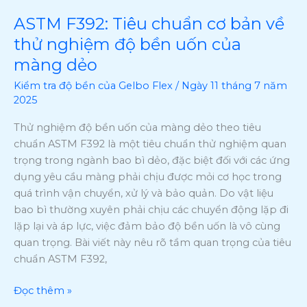
Gelbo
Flex
ASTM F392: Tiêu chuẩn cơ bản về
ASTM
theo
F392:
thử nghiệm độ bền uốn của
tiêu
Tiêu
màng dẻo
chuẩn
chuẩn
ASTM
Kiểm tra độ bền của Gelbo Flex
/
Ngày 11 tháng 7 năm
cơ
2025
F392
bản
về
Thử nghiệm độ bền uốn của màng dẻo theo tiêu
thử
chuẩn ASTM F392 là một tiêu chuẩn thử nghiệm quan
nghiệm
trọng trong ngành bao bì dẻo, đặc biệt đối với các ứng
độ
dụng yêu cầu màng phải chịu được mỏi cơ học trong
bền
quá trình vận chuyển, xử lý và bảo quản. Do vật liệu
uốn
bao bì thường xuyên phải chịu các chuyển động lặp đi
của
lặp lại và áp lực, việc đảm bảo độ bền uốn là vô cùng
màng
quan trọng. Bài viết này nêu rõ tầm quan trọng của tiêu
dẻo
chuẩn ASTM F392,
Đọc thêm »