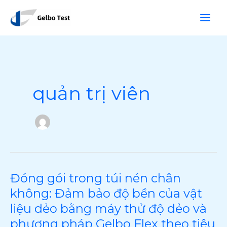
Nhảy
T
tới
ì
nội
m
dung
k
i
ế
quản trị viên
m
Đóng gói trong túi nén chân
Đóng
gói
không: Đảm bảo độ bền của vật
trong
liệu dẻo bằng máy thử độ dẻo và
túi
phương pháp Gelbo Flex theo tiêu
nén