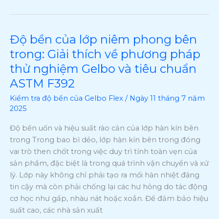
Độ bền của lớp niêm phong bên
Độ
bền
trong: Giải thích về phương pháp
của
thử nghiệm Gelbo và tiêu chuẩn
lớp
ASTM F392
niêm
phong
Kiểm tra độ bền của Gelbo Flex
/
Ngày 11 tháng 7 năm
bên
2025
trong:
Độ bền uốn và hiệu suất rào cản của lớp hàn kín bên
Giải
trong Trong bao bì dẻo, lớp hàn kín bên trong đóng
thích
vai trò then chốt trong việc duy trì tính toàn vẹn của
về
sản phẩm, đặc biệt là trong quá trình vận chuyển và xử
phương
lý. Lớp này không chỉ phải tạo ra mối hàn nhiệt đáng
pháp
tin cậy mà còn phải chống lại các hư hỏng do tác động
thử
cơ học như gấp, nhàu nát hoặc xoắn. Để đảm bảo hiệu
nghiệm
suất cao, các nhà sản xuất
Gelbo