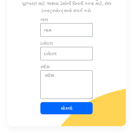
પૂછપરછ માટે અથવા ડેમોની વિનંતી કરવા માટે, સેલ
ઇન્સ્ટ્રુમેન્ટ્સનો સંપર્ક કરો.
નામ
ઇમેઇલ
સંદેશ
મોકલો