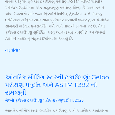
લવચીક ફિલ્મ ફ્લેક્સ ટકાઉપણું પરીક્ષણ ASTM F392 લવચીક
ટકાઉપરીક્ષણ
પેકેજિંગ ઉદ્યોગમાં એક મહત્વપૂર્ણ પરીક્ષણ ધોરણ છે, ખાસ કરીને
માટેનું
એવા ઉપયોગો માટે જ્યાં ફિલ્મોને શિપિંગ, હેન્ડલિંગ અને સંગ્રહ
આવશ્યક
દરમિયાન યાંત્રિક થાક સામે પ્રતિકાર કરવાની જરૂર હોય. પેકેજિંગ
ધોરણ
સામગ્રી વારંવાર પુનરાવર્તિત ગતિ અને તાણનો સામનો કરે છે, તેથી
ફ્લેક્સ ટકાઉપણું સુનિશ્ચિત કરવું અત્યંત મહત્વપૂર્ણ છે. આ લેખમાં
ASTM F392 નું મહત્વ દર્શાવવામાં આવ્યું છે,
વધુ વાંચો "
આંતરિક સીલિંગ સ્તરની ટકાઉપણું: Gelbo
આંતરિક
સીલિંગ
પરીક્ષણ પદ્ધતિ અને ASTM F392 ની
સ્તરની
સમજૂતી
ટકાઉપણું:
ગેલ્બો ફ્લેક્સ ટકાઉપણું પરીક્ષણ
/
જુલાઈ 11, 2025
Gelbo
પરીક્ષણ
આંતરિક સીલિંગ સ્તર: લવચીક ટકાઉપણું અને અવરોધક કાર્યક્ષમતા
પદ્ધતિ