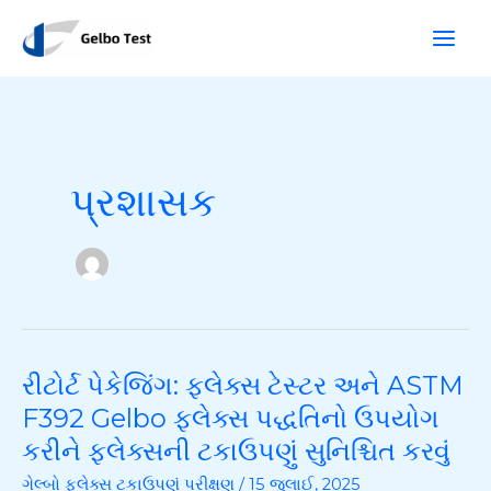
સામગ્રી
શો
પર
ધો
જાઓ
પ્રશાસક
રીટોર્ટ પેકેજિંગ: ફ્લેક્સ ટેસ્ટર અને ASTM
રીટોર્ટ
પેકેજિંગ:
F392 Gelbo ફ્લેક્સ પદ્ધતિનો ઉપયોગ
ફ્લેક્સ
કરીને ફ્લેક્સની ટકાઉપણું સુનિશ્ચિત કરવું
ટેસ્ટર
ગેલ્બો ફ્લેક્સ ટકાઉપણું પરીક્ષણ
/
15 જુલાઈ, 2025
અને