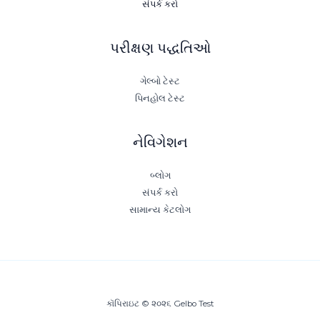
સંપર્ક કરો
પરીક્ષણ પદ્ધતિઓ
ગેલ્બો ટેસ્ટ
પિનહોલ ટેસ્ટ
નેવિગેશન
બ્લોગ
સંપર્ક કરો
સામાન્ય કેટલોગ
કૉપિરાઇટ © ૨૦૨૬ Gelbo Test