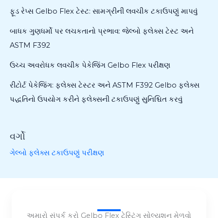
ફૂડ રેપ્સ Gelbo Flex ટેસ્ટ: સામગ્રીની લવચીક ટકાઉપણું માપવું
બાધક ગુણધર્મો પર લચકતાનો પ્રભાવ: જેલ્બો ફ્લેક્સ ટેસ્ટ અને
ASTM F392
ઉચ્ચ અવરોધક લવચીક પેકેજિંગ Gelbo Flex પરીક્ષણ
રીટોર્ટ પેકેજિંગ: ફ્લેક્સ ટેસ્ટર અને ASTM F392 Gelbo ફ્લેક્સ
પદ્ધતિનો ઉપયોગ કરીને ફ્લેક્સની ટકાઉપણું સુનિશ્ચિત કરવું
વર્ગો
ગેલ્બો ફ્લેક્સ ટકાઉપણું પરીક્ષણ
અમારો સંપર્ક કરો Gelbo Flex ટેસ્ટિંગ સોલ્યુશન મેળવો