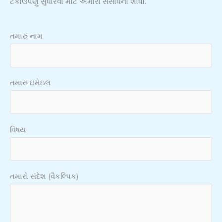
ટકાઉપણું સુધારવા માટે અમારા સંસાધનો શોધો.
તમારું નામ
તમારું ઇમેઇલ
વિષય
તમારો સંદેશ (વૈકલ્પિક)