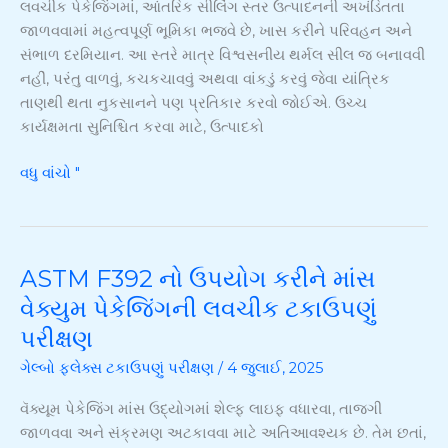
લવચીક પેકેજિંગમાં, આંતરિક સીલિંગ સ્તર ઉત્પાદનની અખંડિતતા
અને
જાળવવામાં મહત્વપૂર્ણ ભૂમિકા ભજવે છે, ખાસ કરીને પરિવહન અને
ASTM
સંભાળ દરમિયાન. આ સ્તરે માત્ર વિશ્વસનીય થર્મલ સીલ જ બનાવવી
F392
નહીં, પરંતુ વાળવું, કચકચાવવું અથવા વાંકડું કરવું જેવા યાંત્રિક
ની
તાણથી થતા નુકસાનને પણ પ્રતિકાર કરવો જોઈએ. ઉચ્ચ
સમજૂતી
કાર્યક્ષમતા સુનિશ્ચિત કરવા માટે, ઉત્પાદકો
વધુ વાંચો "
ASTM F392 નો ઉપયોગ કરીને માંસ
ASTM
F392
વેક્યુમ પેકેજિંગની લવચીક ટકાઉપણું
નો
પરીક્ષણ
ઉપયોગ
ગેલ્બો ફ્લેક્સ ટકાઉપણું પરીક્ષણ
/
4 જુલાઈ, 2025
કરીને
માંસ
વૅક્યૂમ પેકેજિંગ માંસ ઉદ્યોગમાં શેલ્ફ લાઇફ વધારવા, તાજગી
વેક્યુમ
જાળવવા અને સંક્રમણ અટકાવવા માટે અતિઆવશ્યક છે. તેમ છતાં,
પેકેજિંગની