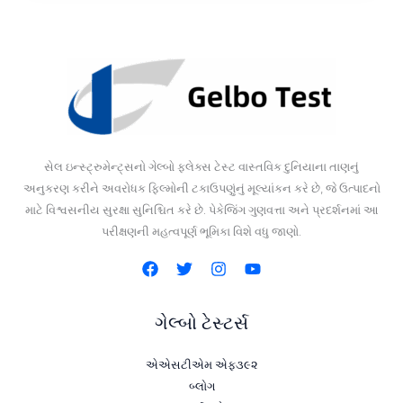
સેલ ઇન્સ્ટ્રુમેન્ટ્સનો ગેલ્બો ફ્લેક્સ ટેસ્ટ વાસ્તવિક દુનિયાના તાણનું
અનુકરણ કરીને અવરોધક ફિલ્મોની ટકાઉપણુંનું મૂલ્યાંકન કરે છે, જે ઉત્પાદનો
માટે વિશ્વસનીય સુરક્ષા સુનિશ્ચિત કરે છે. પેકેજિંગ ગુણવત્તા અને પ્રદર્શનમાં આ
પરીક્ષણની મહત્વપૂર્ણ ભૂમિકા વિશે વધુ જાણો.
ગેલ્બો ટેસ્ટર્સ
એએસટીએમ એફ૩૯૨
બ્લોગ