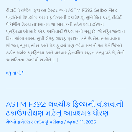
ASTM
રીટોર્ટ પેકેજિંગ: ફ્લેક્સ ટેસ્ટર અને ASTM F392 Gelbo Flex
F392
પદ્ધતિનો ઉપયોગ કરીને ફ્લેક્સની ટકાઉપણું સુનિશ્ચિત કરવું રીટોર્ટ
Gelbo
પેકેજિંગ ઉચ્ચ તાપમાનવાળા ખોરાકની સ્ટેરાઇલાઇઝેશન
ફ્લેક્સ
પ્રક્રિયાઓ માટે એક અનિવાર્ય ઉકેલ બની ગયું છે, જે રેફ્રિજરેશન
પદ્ધતિનો
વિના લાંબા સમય સુધી શેલ્ફ લાઇફ પ્રદાન કરે છે. તૈયાર-ખાવવાના
ઉપયોગ
ભોજન, સૂપ્સ, સોસ અને પેટ ફૂડમાં પણ જોવા મળતી આ પેકેજિંગને
કરીને
કઠોર થર્મલ પ્રક્રિયા અને વારંવાર હેન્ડલિંગ સહન કરવું પડે છે, તેની
ફ્લેક્સની
અખંડિતતા જાળવી રાખીને […]
ટકાઉપણું
સુનિશ્ચિત
વધુ વાંચો "
કરવું
ASTM F392: લવચીક ફિલ્મની વાંકાવાની
ASTM
F392:
ટકાઉપરીક્ષણ માટેનું આવશ્યક ધોરણ
લવચીક
ગેલ્બો ફ્લેક્સ ટકાઉપણું પરીક્ષણ
/
જુલાઈ 11, 2025
ફિલ્મની
વાંકાવાની