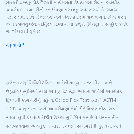
માંસની વૅક્યૂમ પેકેજિંગની કાર્યક્ષમતા ઉપયોગમાં લેવાતા લવચીક
લવચીક
અવરોધક સામગ્રીની ટકાઉપણા પર ઘણું આધાર રાખે છે. સમય
ટકાઉપણું
પસાર થવા સાથે, હેન્ડલિંગ અને વિતરણ દરમિયાન વાળવું, ફોલ્ડ કરવું
પરીક્ષણ
અને દબાવવું જેવા યાંત્રિક તાણો નાના છિદ્રો (પિનહોલ) સર્જી શકે છે,
જે જોખમમાં મૂકે છે
વધુ વાંચો "
ફ્લેક્સ ડ્યુરેબિલિટી ટેસ્ટિંગ અંગેની તાજી સમજ, ટીપ્સ અને
ઉદ્યોગપ્રવૃત્તિઓ સાથે અપ-ટુ-ડેટ રહો. અમારા લેખોમાં અવરોધક
ફિલ્મની કામગીરીનું મહત્વ, Gelbo Flex Test પદ્ધતિ, ASTM
F392 અનુરૂપતા અને આ પરીક્ષણો કેવી રીતે વિશ્વસનીય, લાંબા
સમય સુધી ટકતા પેકેજિંગ ઉકેલો સુનિશ્ચિત કરે છે તે વિસ્તૃત રીતે
સમજાવવામાં આવ્યું છે. તમારા પેકેજિંગ સામગ્રીની ગુણવત્તા અને