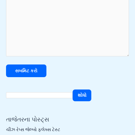
શોધો
તાજેતરના પોસ્ટ્સ
ચીઝ રેપ્સ જેલ્બો ફ્લેક્સ ટેસ્ટ